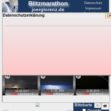
Blitzmarathon
Datenschutz
Impressum
joerglorenz.de
BerlinHimmel
Datenschutzerklärung
O
BerlinHimmel
Blitzmarathon
Am Himmel
☰
Luftfahrt
Gewitter über Berlin:
stärkste Blitze
Tipp:
Auf der Karte beim Einzelfoto können
Karte
Sie auf ihre Position tippen und sehen, wie
weit die gewählte Position zu den Blitzen auf dem Foto bzw.
im Video entfernt ist. Quelle der Blitzdaten:
kachelmannwetter
. Doppelklick auf Thumb zum Anzeigen.
📷
📷
📹
17.05.
2009
11.06.
2019
22.06.
2017
☈169
| 28,9 km |
2
☈165
| 1,5 km |
1
☈392
| 24,3 km |
5
Blitzkarte
☉
🗱
Google