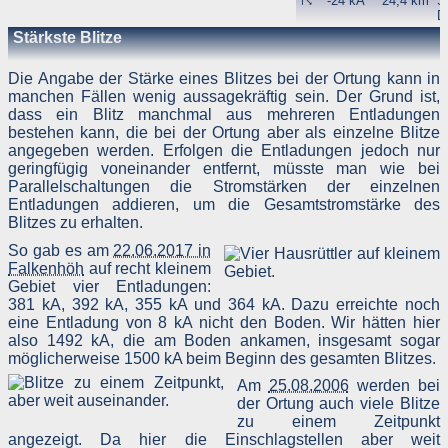
☈
-24 kA
24,4 km
S
D
(
Stärkste Blitze
☈
-54 kA
24,65 km
S
D
Die Angabe der Stärke eines Blitzes bei der Ortung kann in
manchen Fällen wenig aussagekräftig sein. Der Grund ist,
dass ein Blitz manchmal aus mehreren Entladungen
bestehen kann, die bei der Ortung aber als einzelne Blitze
angegeben werden. Erfolgen die Entladungen jedoch nur
geringfügig voneinander entfernt, müsste man wie bei
Parallelschaltungen die Stromstärken der einzelnen
Entladungen addieren, um die Gesamtstromstärke des
Blitzes zu erhalten.
So gab es am
22.06.2017 in
Falkenhöh
auf recht kleinem
Gebiet vier Entladungen:
381 kA, 392 kA, 355 kA und 364 kA. Dazu erreichte noch
eine Entladung von 8 kA nicht den Boden. Wir hätten hier
also 1492 kA, die am Boden ankamen, insgesamt sogar
möglicherweise 1500 kA beim Beginn des gesamten Blitzes.
Am
25.08.2006
werden bei
der Ortung auch viele Blitze
zu einem Zeitpunkt
angezeigt. Da hier die Einschlagstellen aber weit