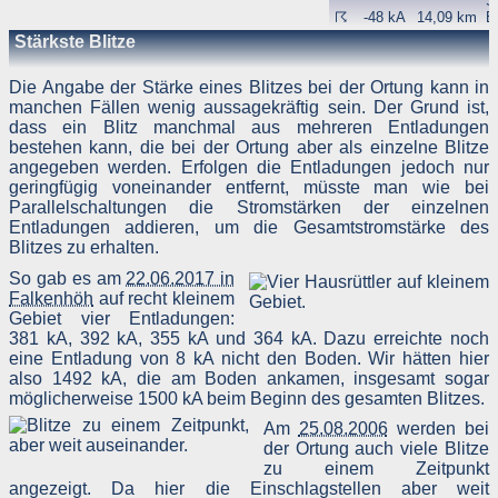
S
Menge der gesendeten Daten in Byte
☈
-48 kA
14,09 km
B
Quelle/Verweis, von welchem Sie auf die Seite gelangten
W
Stärkste Blitze
Verwendeter Browser
R
Verwendetes Betriebssystem
A
Verwendete IP-Adresse
Die Angabe der Stärke eines Blitzes bei der Ortung kann in
manchen Fällen wenig aussagekräftig sein. Der Grund ist,
Die Server-Logfiles werden für einige Zeit gespeichert un
dass ein Blitz manchmal aus mehreren Entladungen
anschließend gelöscht. Dies liegt in der Zuständigkeit des Provider
bestehen kann, die bei der Ortung aber als einzelne Blitze
Strato AG, der Websitebetreiber nutzt diese Daten nicht. Strat
dazu:
angegeben werden. Erfolgen die Entladungen jedoch nur
DSGVO und Log-Daten: Welche Daten wir von Deinen Website
geringfügig voneinander entfernt, müsste man wie bei
Besuchern erheben und warum
Parallelschaltungen die Stromstärken der einzelnen
Datenschutzinformation
Entladungen addieren, um die Gesamtstromstärke des
Blitzes zu erhalten.
Der Websitebetreiber zeichnet die o. g. Daten selbst auf un
speichert sie für einige Zeit - aus Sicherheitsgründen um Angriff
So gab es am
22.06.2017 in
zu erkennen, um z. B. Missbrauchsfälle aufklären zu können un
Falkenhöh
auf recht kleinem
zur Qualitätssicherung um festzustellen, welche Seiten von wo wi
oft aufgerufen werden. Müssen Daten aus Beweisgründe
Gebiet vier Entladungen:
aufgehoben werden, sind sie solange von der Löschun
381 kA, 392 kA, 355 kA und 364 kA. Dazu erreichte noch
ausgenommen bis der Vorfall endgültig geklärt ist.
eine Entladung von 8 kA nicht den Boden. Wir hätten hier
also 1492 kA, die am Boden ankamen, insgesamt sogar
Reichweitenmessung & Cookies
möglicherweise 1500 kA beim Beginn des gesamten Blitzes.
Am
25.08.2006
werden bei
Eine Reichweitenmessung in diesem Sinne erfolgt durch de
der Ortung auch viele Blitze
Websitebetreiber nicht, es werden nur die Aufrufzahlen der Websit
und der Webseiten auf der Basis der Logfiles ohne direkt
zu einem Zeitpunkt
Verbindung zu Besuchern ausgewertet.
angezeigt. Da hier die Einschlagstellen aber weit