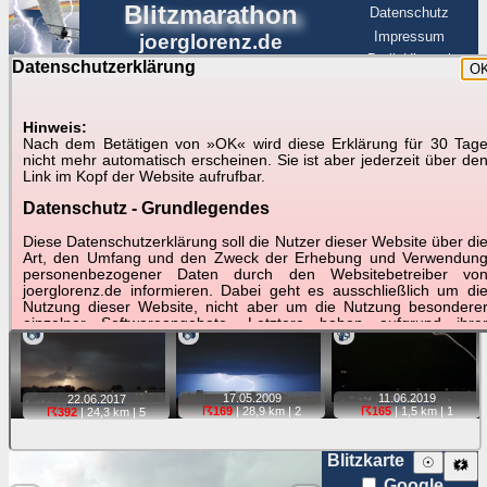
Blitzmarathon
Datenschutz
Impressum
joerglorenz.de
BerlinHimmel
Datenschutzerklärung
O
BerlinHimmel
Blitzmarathon
Am Himmel
☰
Luftfahrt
Hinweis:
Gewitter über Berlin:
Nach dem Betätigen von »OK« wird diese Erklärung für 30 Tag
nicht mehr automatisch erscheinen. Sie ist aber jederzeit über de
stärkste Blitze
Link im Kopf der Website aufrufbar.
Datenschutz - Grundlegendes
Tipp:
Auf der Karte beim Einzelfoto können
Karte
Sie auf ihre Position tippen und sehen, wie
Diese Datenschutzerklärung soll die Nutzer dieser Website über di
weit die gewählte Position zu den Blitzen auf dem Foto bzw.
Art, den Umfang und den Zweck der Erhebung und Verwendun
im Video entfernt ist. Quelle der Blitzdaten:
personenbezogener Daten durch den Websitebetreiber vo
kachelmannwetter
. Doppelklick auf Thumb zum Anzeigen.
joerglorenz.de informieren. Dabei geht es ausschließlich um di
Nutzung dieser Website, nicht aber um die Nutzung besondere
einzelner Softwareangebote. Letztere haben aufgrund ihre
📷
📷
📹
Funktionen Besonderheiten, so dass verschiedene Date
gespeichert werden müssen, die für das Funktionieren erforderlic
sind. Hier ist es wichtig, dass Sie selbst zum Testen diese
Funktionen möglichst erfundene Daten verwenden. Ansonsten wir
17.05.
2009
11.06.
2019
22.06.
2017
auf die spezifischen Besonderheiten beim jeweiligen Angebo
☈169
| 28,9 km |
2
☈165
| 1,5 km |
1
☈392
| 24,3 km |
5
gesondert hingewiesen.
Generell gilt: Wenn Sie ein Angebot bei den Add-Ins nutzen, be
Blitzkarte
☉
🗱
dem Daten übertragen werden, werden diese Daten auf de
Google
Server joerglorenz.de gespeichert. Dies erfolgt in MySQL-Tabellen