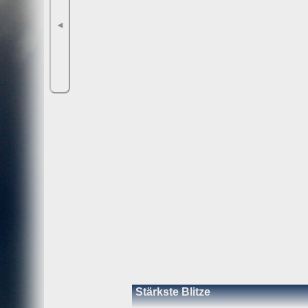
◄
Stärkste Blitze