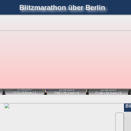
Blitzmarathon
über Berlin
joerglorenz.de
immel
Blitzmarathon
Am Himmel
Luf
hre Position tippen und sehen, wie weit die gewählte Position
etter
. Doppelklick auf Thumb zum Anzeigen.
📷
📷
📷
15.06.
2007
11.06.
2019
11.06.
2019
☈73
| 5,6 km |
1
☈68
| 25,2 km |
4
☈-68
| 32,4 km |
5
Bl
Die 