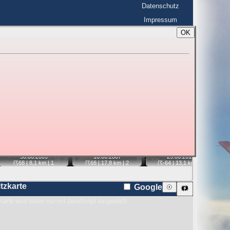
Datenschutz
Impressum
OK
BerlinHimmel
☰
tfahrt
Blitzmarathon
 zu den Blitzen auf dem Foto bzw. im
Karte
📷
📷
📷
📹
30.06.
2009
16.06.
2007
29.06.
2012
☈68
| 8,1 km |
1
☈68
| 17,8 km |
2
☈-64
| 13,1 km |
3
itzkarte
Google
☉
🗱
Karte wird leider nur mit JavaScript dargestellt.