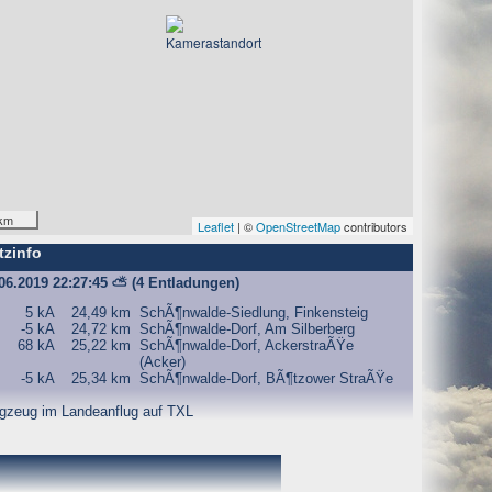
km
Leaflet
| ©
OpenStreetMap
contributors
tzinfo
.06.2019 22:27:45
⛅
(4 Entladungen)
5 kA
24,49 km
SchÃ¶nwalde-Siedlung, Finkensteig
-5 kA
24,72 km
SchÃ¶nwalde-Dorf, Am Silberberg
68 kA
25,22 km
SchÃ¶nwalde-Dorf, AckerstraÃŸe
(Acker)
-5 kA
25,34 km
SchÃ¶nwalde-Dorf, BÃ¶tzower StraÃŸe
gzeug im Landeanflug auf TXL