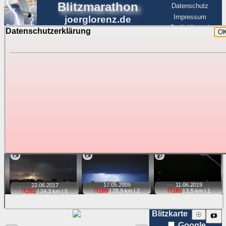
Blitzmarathon
Datenschutz
Impressum
joerglorenz.de
BerlinHimmel
Datenschutzerklärung
O
BerlinHimmel
Blitzmarathon
Am Himmel
☰
Luftfahrt
Gewitter über Berlin:
stärkste Blitze
Tipp:
Auf der Karte beim Einzelfoto können
Karte
Sie auf ihre Position tippen und sehen, wie
weit die gewählte Position zu den Blitzen auf dem Foto bzw.
im Video entfernt ist. Quelle der Blitzdaten:
kachelmannwetter
. Doppelklick auf Thumb zum Anzeigen.
📷
📷
📹
17.05.
2009
11.06.
2019
22.06.
2017
☈169
| 28,9 km |
2
☈165
| 1,5 km |
1
☈392
| 24,3 km |
5
Blitzkarte
☉
🗱
Google