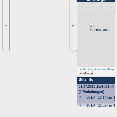
Die Karte wird leider nur
mit JavaScript dargestellt.
◄
►
Leaflet
| ©
OpenStreetMap
5 km
contributors
Blitzinfo
01.07.2013 21:44:31
⛅
(2 Entladungen)
☈
-35 kA
16,14 km
F
V
☈
-16 kA
22,52 km
B