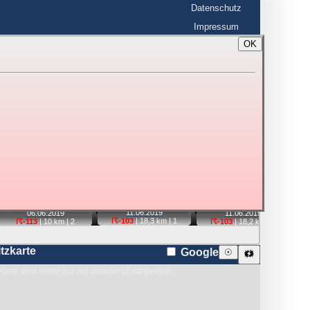
Datenschutz
Impressum
OK
BerlinHimmel
☰
tfahrt
Blitzmarathon
 zu den Blitzen auf dem Foto bzw. im
Karte
📷
📹
📷
📷
11.06.
2019
06.06.
2019
11.06.
2019
☈-103
| 18,3 km |
1
☈-113
| 10 km |
2
☈-103
| 18,2 km |
4
itzkarte
Google
☉
🗱
Karte wird leider nur mit JavaScript dargestellt.