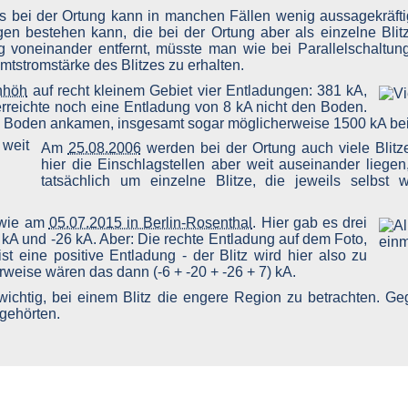
s bei der Ortung kann in manchen Fällen wenig aussagekräftig 
n bestehen kann, die bei der Ortung aber als einzelne Blit
g voneinander entfernt, müsste man wie bei Parallelschaltun
tstromstärke des Blitzes zu erhalten.
nhöh
auf recht kleinem Gebiet vier Entladungen: 381 kA,
rreichte noch eine Entladung von 8 kA nicht den Boden.
 am Boden ankamen, insgesamt sogar möglicherweise 1500 kA be
Am
25.08.2006
werden bei der Ortung auch viele Blitz
hier die Einschlagstellen aber weit auseinander liegen,
tatsächlich um einzelne Blitze, die jeweils selbst
n wie am
05.07.2015 in Berlin-Rosenthal
. Hier gab es drei
 kA und -26 kA. Aber: Die rechte Entladung auf dem Foto,
st eine positive Entladung - der Blitz wird hier also zu
rweise wären das dann (-6 + -20 + -26 + 7) kA.
wichtig, bei einem Blitz die engere Region zu betrachten. Ge
 gehörten.