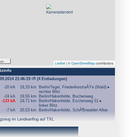
km
Leaflet
| ©
OpenStreetMap
contributors
tzinfo
.09.2014 21:46:19
⛅
(4 Entladungen)
-20 kA
18,33 km
Berlin/Tegel, FriederikestraÃŸe (Wald) ▸
rechter Blitz
-24 kA
19,55 km
Berlin/Hakenfelde, Buchenweg
-133 kA
19,71 km
Berlin/Hakenfelde, Eschenweg 51 ▸
linker Blitz
-7 kA
20,53 km
Berlin/Hakenfelde, SchÃ¶nwalder Allee
gzeug im Landeanflug auf TXL