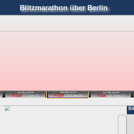
Blitzmarathon
über Berlin
joerglorenz.de
immel
Blitzmarathon
Am Himmel
Luf
hre Position tippen und sehen, wie weit die gewählte Position
etter
. Doppelklick auf Thumb zum Anzeigen.
📷
📷
📷
06.09.
2014
11.06.
2019
12.06.
2019
☈-133
| 19,7 km |
4
☈-136
| 7,1 km |
5
☈124
| 12,7 km |
1
Bl
Die 