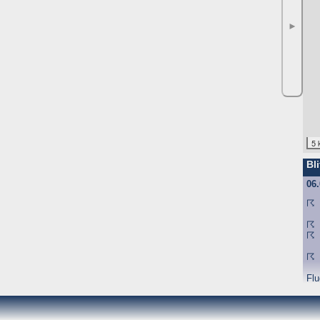
►
5 
Bli
06
☈
☈
☈
☈
Flu