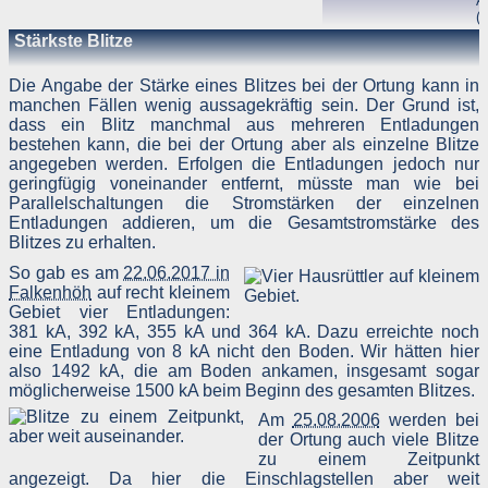
A
(
Stärkste Blitze
Die Angabe der Stärke eines Blitzes bei der Ortung kann in
manchen Fällen wenig aussagekräftig sein. Der Grund ist,
dass ein Blitz manchmal aus mehreren Entladungen
bestehen kann, die bei der Ortung aber als einzelne Blitze
angegeben werden. Erfolgen die Entladungen jedoch nur
geringfügig voneinander entfernt, müsste man wie bei
Parallelschaltungen die Stromstärken der einzelnen
Entladungen addieren, um die Gesamtstromstärke des
Blitzes zu erhalten.
So gab es am
22.06.2017 in
Falkenhöh
auf recht kleinem
Gebiet vier Entladungen:
381 kA, 392 kA, 355 kA und 364 kA. Dazu erreichte noch
eine Entladung von 8 kA nicht den Boden. Wir hätten hier
also 1492 kA, die am Boden ankamen, insgesamt sogar
möglicherweise 1500 kA beim Beginn des gesamten Blitzes.
Am
25.08.2006
werden bei
der Ortung auch viele Blitze
zu einem Zeitpunkt
angezeigt. Da hier die Einschlagstellen aber weit