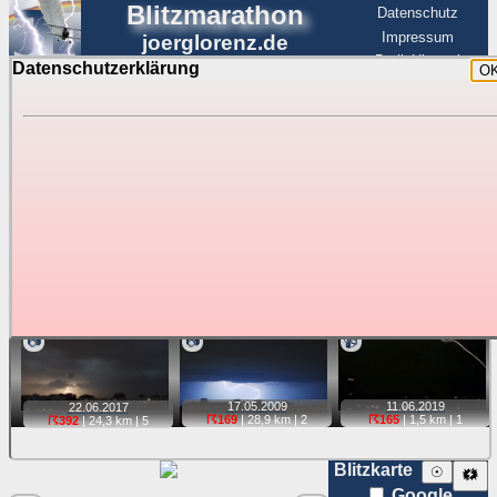
Blitzmarathon
Datenschutz
Impressum
joerglorenz.de
BerlinHimmel
Datenschutzerklärung
O
BerlinHimmel
Blitzmarathon
Am Himmel
☰
Luftfahrt
Gewitter über Berlin:
stärkste Blitze
Tipp:
Auf der Karte beim Einzelfoto können
Karte
Sie auf ihre Position tippen und sehen, wie
weit die gewählte Position zu den Blitzen auf dem Foto bzw.
im Video entfernt ist. Quelle der Blitzdaten:
kachelmannwetter
. Doppelklick auf Thumb zum Anzeigen.
📷
📷
📹
17.05.
2009
11.06.
2019
22.06.
2017
☈169
| 28,9 km |
2
☈165
| 1,5 km |
1
☈392
| 24,3 km |
5
Blitzkarte
☉
🗱
Google