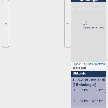
Die Karte wird leider nur
mit JavaScript dargestellt.
◄
►
Leaflet
| ©
OpenStreetMap
5 km
contributors
Blitzinfo
11.06.2019 21:45:37
⛅
(2 Entladungen)
☈
7 kA
21,86 km
H
T
(
☈
34 kA
23,36 km
B
S