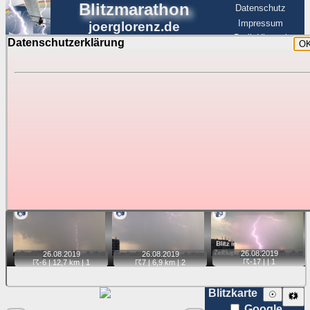
Blitzmarathon
Datenschutz
Impressum
joerglorenz.de
BerlinHimmel
Datenschutzerklärung
O
BerlinHimmel
Blitzmarathon
Am Himmel
☰
Luftfahrt
Gewitter über Berlin:
Jahr 2019
Tipp:
Auf der Karte beim Einzelfoto können
Karte
Sie auf ihre Position tippen und sehen, wie
weit die gewählte Position zu den Blitzen auf dem Foto bzw.
im Video entfernt ist. Quelle der Blitzdaten:
kachelmannwetter
. Doppelklick auf Thumb zum Anzeigen.
📷
📷
📹
26.08.
2019
26.08.
2019
26.08.
2019
☈-17
| |
1
☈-6
| 12,7 km |
1
☈7
| 6,9 km |
2
Blitzkarte
☉
🗱
Google