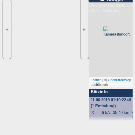
Die Karte wird leider nur
mit JavaScript dargestellt.
◄
►
Leaflet
| ©
OpenStreetMap
5 km
contributors
Blitzinfo
11.06.2019 01:10:22
⛅
(1 Entladung)
☈
-6 kA
35,49 km
K
K