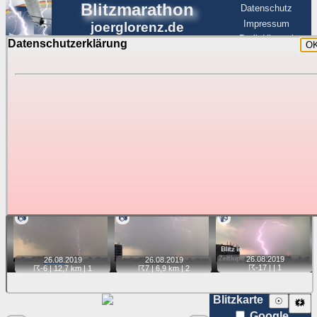
Blitzmarathon
Datenschutz
Impressum
joerglorenz.de
BerlinHimmel
Datenschutzerklärung
O
BerlinHimmel
Blitzmarathon
Am Himmel
☰
Luftfahrt
Gewitter über Berlin:
Jahr 2019
Tipp:
Auf der Karte beim Einzelfoto können
Karte
Sie auf ihre Position tippen und sehen, wie
weit die gewählte Position zu den Blitzen auf dem Foto bzw.
im Video entfernt ist. Quelle der Blitzdaten:
kachelmannwetter
. Doppelklick auf Thumb zum Anzeigen.
📷
📷
📹
26.08.
2019
26.08.
2019
26.08.
2019
☈-17
| |
1
☈-6
| 12,7 km |
1
☈7
| 6,9 km |
2
Blitzkarte
☉
🗱
Google