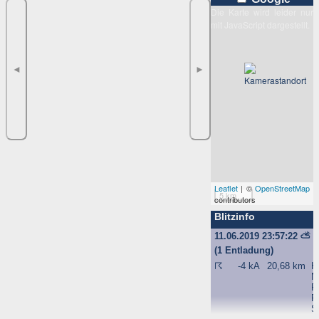
Die Karte wird leider nur
mit JavaScript dargestellt.
◄
►
Leaflet
| ©
OpenStreetMap
5 km
contributors
Blitzinfo
11.06.2019 23:57:22
⛅
(1 Entladung)
☈
-4 kA
20,68 km
H
N
Fr
R
S