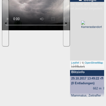
Die Karte wird leider nur
mit JavaScript dargestellt.
◄
►
Leaflet
| ©
OpenStreetMap
5 km
contributors
Blitzinfo
29.10.2017 13:49:22
⛅
(0 Entladungen)
662 m
B
Mammatus, Zeitraffer