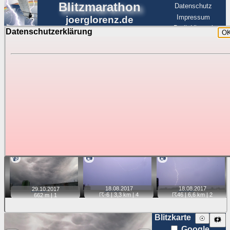
Blitzmarathon
Datenschutz
Impressum
joerglorenz.de
BerlinHimmel
Datenschutzerklärung
O
BerlinHimmel
Blitzmarathon
Am Himmel
☰
Luftfahrt
Gewitter über Berlin:
Jahr 2017
Tipp:
Auf der Karte beim Einzelfoto können
Karte
Sie auf ihre Position tippen und sehen, wie
weit die gewählte Position zu den Blitzen auf dem Foto bzw.
im Video entfernt ist. Quelle der Blitzdaten:
kachelmannwetter
. Doppelklick auf Thumb zum Anzeigen.
📹
📷
📷
18.08.
2017
18.08.
2017
29.10.
2017
☈-6
| 3,3 km |
4
☈46
| 6,6 km |
2
662 m |
1
Blitzkarte
☉
🗱
Google