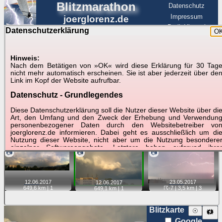
Blitzmarathon
Datenschutz
Impressum
joerglorenz.de
BerlinHimmel
Datenschutzerklärung
O
BerlinHimmel
Blitzmarathon
Am Himmel
☰
Luftfahrt
Hinweis:
Gewitter über Berlin:
Nach dem Betätigen von »OK« wird diese Erklärung für 30 Tag
nicht mehr automatisch erscheinen. Sie ist aber jederzeit über de
Jahr 2017
Link im Kopf der Website aufrufbar.
Datenschutz - Grundlegendes
Tipp:
Auf der Karte beim Einzelfoto können
Karte
Sie auf ihre Position tippen und sehen, wie
Diese Datenschutzerklärung soll die Nutzer dieser Website über di
weit die gewählte Position zu den Blitzen auf dem Foto bzw.
Art, den Umfang und den Zweck der Erhebung und Verwendun
im Video entfernt ist. Quelle der Blitzdaten:
personenbezogener Daten durch den Websitebetreiber vo
kachelmannwetter
. Doppelklick auf Thumb zum Anzeigen.
joerglorenz.de informieren. Dabei geht es ausschließlich um di
Nutzung dieser Website, nicht aber um die Nutzung besondere
einzelner Softwareangebote. Letztere haben aufgrund ihre
📷
📷
📷
Funktionen Besonderheiten, so dass verschiedene Date
gespeichert werden müssen, die für das Funktionieren erforderlic
sind. Hier ist es wichtig, dass Sie selbst zum Testen diese
Funktionen möglichst erfundene Daten verwenden. Ansonsten wir
23.05.
2017
12.06.
2017
12.06.
2017
auf die spezifischen Besonderheiten beim jeweiligen Angebo
☈-7
| 3,5 km |
3
649,6 km |
1
649,1 km |
1
gesondert hingewiesen.
Generell gilt: Wenn Sie ein Angebot bei den Add-Ins nutzen, be
Blitzkarte
☉
🗱
dem Daten übertragen werden, werden diese Daten auf de
Google
Server joerglorenz.de gespeichert. Dies erfolgt in MySQL-Tabellen