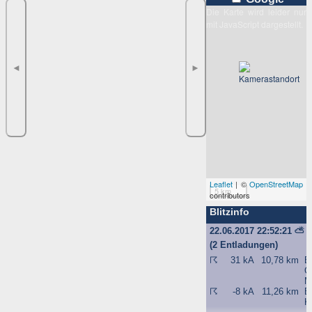
Die Karte wird leider nur
mit JavaScript dargestellt.
◄
►
Leaflet
| ©
OpenStreetMap
5 km
contributors
Blitzinfo
22.06.2017 22:52:21
⛅
(2 Entladungen)
☈
31 kA
10,78 km
B
G
M
☈
-8 kA
11,26 km
B
K