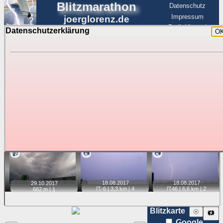
Blitzmarathon
Datenschutz
Impressum
joerglorenz.de
BerlinHimmel
Datenschutzerklärung
O
BerlinHimmel
Blitzmarathon
Am Himmel
☰
Luftfahrt
Gewitter über Berlin:
Jahr 2017
Tipp:
Auf der Karte beim Einzelfoto können
Karte
Sie auf ihre Position tippen und sehen, wie
weit die gewählte Position zu den Blitzen auf dem Foto bzw.
im Video entfernt ist. Quelle der Blitzdaten:
kachelmannwetter
. Doppelklick auf Thumb zum Anzeigen.
📹
📷
📷
18.08.
2017
18.08.
2017
29.10.
2017
☈-6
| 3,3 km |
4
☈46
| 6,6 km |
2
662 m |
1
Blitzkarte
☉
🗱
Google