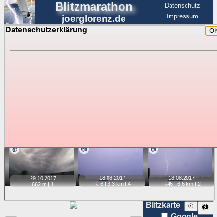
Blitzmarathon
Datenschutz
Impressum
joerglorenz.de
BerlinHimmel
Datenschutzerklärung
O
BerlinHimmel
Blitzmarathon
Am Himmel
☰
Luftfahrt
Gewitter über Berlin:
Jahr 2017
Tipp:
Auf der Karte beim Einzelfoto können
Karte
Sie auf ihre Position tippen und sehen, wie
weit die gewählte Position zu den Blitzen auf dem Foto bzw.
im Video entfernt ist. Quelle der Blitzdaten:
kachelmannwetter
. Doppelklick auf Thumb zum Anzeigen.
📹
📷
📷
18.08.
2017
18.08.
2017
29.10.
2017
☈-6
| 3,3 km |
4
☈46
| 6,6 km |
2
662 m |
1
Blitzkarte
☉
🗱
Google