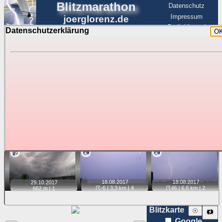
Blitzmarathon
Datenschutz
Impressum
joerglorenz.de
BerlinHimmel
Datenschutzerklärung
O
BerlinHimmel
Blitzmarathon
Am Himmel
☰
Luftfahrt
Gewitter über Berlin:
Jahr 2017
Tipp:
Auf der Karte beim Einzelfoto können
Karte
Sie auf ihre Position tippen und sehen, wie
weit die gewählte Position zu den Blitzen auf dem Foto bzw.
im Video entfernt ist. Quelle der Blitzdaten:
kachelmannwetter
. Doppelklick auf Thumb zum Anzeigen.
📹
📷
📷
18.08.
2017
18.08.
2017
29.10.
2017
☈-6
| 3,3 km |
4
☈46
| 6,6 km |
2
662 m |
1
Blitzkarte
☉
🗱
Google