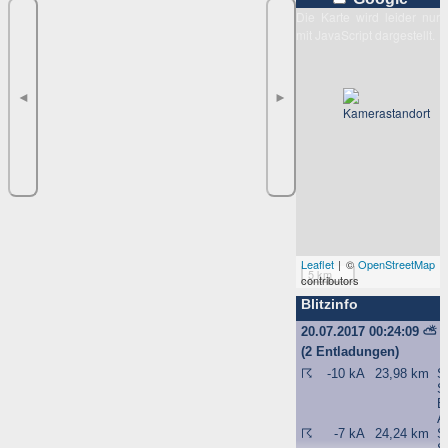
Die Karte wird leider nur
mit JavaScript dargestellt.
◄
►
Leaflet
| ©
OpenStreetMap
5 km
contributors
Blitzinfo
20.07.2017 00:24:09
⛅
(2 Entladungen)
☈
-10 kA
23,98 km
S
S
B
A
☈
-7 kA
24,24 km
S