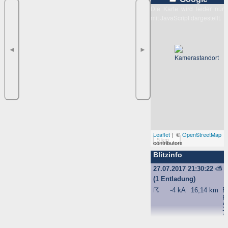
Die Karte wird leider nur
mit JavaScript dargestellt.
◄
►
Leaflet
| ©
OpenStreetMap
5 km
contributors
Blitzinfo
27.07.2017 21:30:22
⛅
(1 Entladung)
☈
-4 kA
16,14 km
B
R
S
7