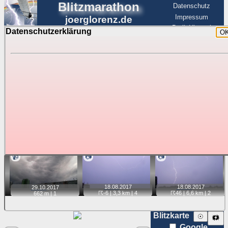
Blitzmarathon
Datenschutz
Impressum
joerglorenz.de
BerlinHimmel
Datenschutzerklärung
O
BerlinHimmel
Blitzmarathon
Am Himmel
☰
Luftfahrt
Gewitter über Berlin:
Jahr 2017
Tipp:
Auf der Karte beim Einzelfoto können
Karte
Sie auf ihre Position tippen und sehen, wie
weit die gewählte Position zu den Blitzen auf dem Foto bzw.
im Video entfernt ist. Quelle der Blitzdaten:
kachelmannwetter
. Doppelklick auf Thumb zum Anzeigen.
📹
📷
📷
18.08.
2017
18.08.
2017
29.10.
2017
☈-6
| 3,3 km |
4
☈46
| 6,6 km |
2
662 m |
1
Blitzkarte
☉
🗱
Google