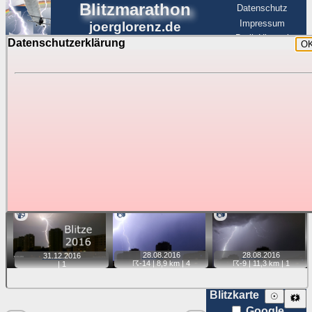
Blitzmarathon
Datenschutz
Impressum
joerglorenz.de
BerlinHimmel
Datenschutzerklärung
O
BerlinHimmel
Blitzmarathon
Am Himmel
☰
Luftfahrt
Gewitter über Berlin:
Jahr 2016
Tipp:
Auf der Karte beim Einzelfoto können
Karte
Sie auf ihre Position tippen und sehen, wie
weit die gewählte Position zu den Blitzen auf dem Foto bzw.
im Video entfernt ist. Quelle der Blitzdaten:
kachelmannwetter
. Doppelklick auf Thumb zum Anzeigen.
📹
📷
📷
28.08.
2016
28.08.
2016
31.12.
2016
☈-14
| 8,9 km |
4
☈-9
| 11,3 km |
1
|
1
Blitzkarte
☉
🗱
Google