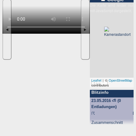
Die Karte wird leider nur
mit JavaScript dargestellt.
◄
►
Leaflet
| ©
OpenStreetMap
5 km
contributors
Blitzinfo
23.05.2016
⛅
(0
Entladungen)
☈
B
Zusammenschnitt