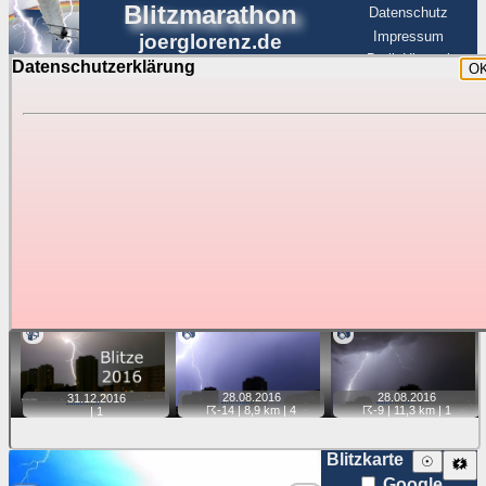
Blitzmarathon
Datenschutz
Impressum
joerglorenz.de
BerlinHimmel
Datenschutzerklärung
O
BerlinHimmel
Blitzmarathon
Am Himmel
☰
Luftfahrt
Gewitter über Berlin:
Jahr 2016
Tipp:
Auf der Karte beim Einzelfoto können
Karte
Sie auf ihre Position tippen und sehen, wie
weit die gewählte Position zu den Blitzen auf dem Foto bzw.
im Video entfernt ist. Quelle der Blitzdaten:
kachelmannwetter
. Doppelklick auf Thumb zum Anzeigen.
📹
📷
📷
28.08.
2016
28.08.
2016
31.12.
2016
☈-14
| 8,9 km |
4
☈-9
| 11,3 km |
1
|
1
Blitzkarte
☉
🗱
Google