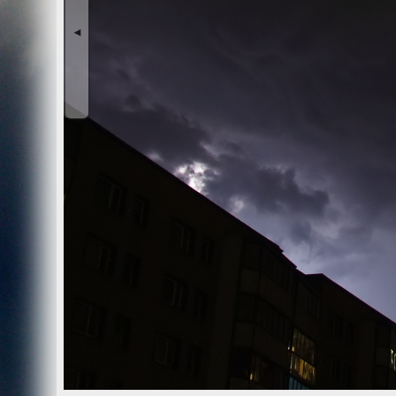
Wir, der Websitebetreiber bzw. Seitenprovider, erheben a
als „Server-Logfiles“ auf dem Server der Website ab. Fol
◄
Besuchte Website und besuchte Webseite
Uhrzeit zum Zeitpunkt des Zugriffes
Menge der gesendeten Daten in Byte
Quelle/Verweis, von welchem Sie auf die Seite gel
Verwendeter Browser
Verwendetes Betriebssystem
Verwendete IP-Adresse
Die Server-Logfiles werden für einige Zeit gespeichert u
Strato dazu:
DSGVO und Log-Daten: Welche Daten wir von Deinen W
Datenschutzinformation
Der Websitebetreiber zeichnet die o. g. Daten selbst au
können und zur Qualitätssicherung um festzustellen, w
Löschung ausgenommen bis der Vorfall endgültig geklärt i
Reichweitenmessung & Cookies
Eine Reichweitenmessung in diesem Sinne erfolgt durch
direkte Verbindung zu Besuchern ausgewertet.
Bei Cookies handelt es sich um kleine Dateien, welche au
Diese Website verwendet ausschließlich einen Cookie 
identifiziert werden können. Andere Daten als die ID sin