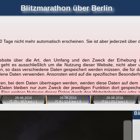
Blitzmarathon
über Berlin
joerglorenz.de
immel
Blitzmarathon
Am Himmel
Luf
Tage nicht mehr automatisch erscheinen. Sie ist aber jederzeit über d
hre Position tippen und sehen, wie weit die gewählte Position
r Website über die Art, den Umfang und den Zweck der Erhebun
etter
. Doppelklick auf Thumb zum Anzeigen.
i geht es ausschließlich um die Nutzung dieser Website, nicht abe
, so dass verschiedene Daten gespeichert werden müssen, die für das F
ndene Daten verwenden. Ansonsten wird auf die spezifischen Besonderh
📷
📷
📷
tzen, bei dem Daten übertragen werden, werden diese Daten auf dem S
 Daten bleiben nur zum Zweck der jeweiligen Funktion dort gespeic
 Eine weitere Nutzung dieser Daten durch den Websitebetreiber oder a
28.08.
2016
28.08.
2016
28.08.
2016
nst und behandelt Ihre personenbezogenen Daten vertraulich und ent
☈-25
| 30,5 km |
1
☈-8
| 12,6 km |
3
☈11
| 23,7 km |
1
ieser Webseite Änderungen an dieser Datenschutzerklärung vorge
 durchzulesen.
Bl
zogene Daten” oder “Verarbeitung”) finden Sie in Art. 4 DSGVO.
Die 