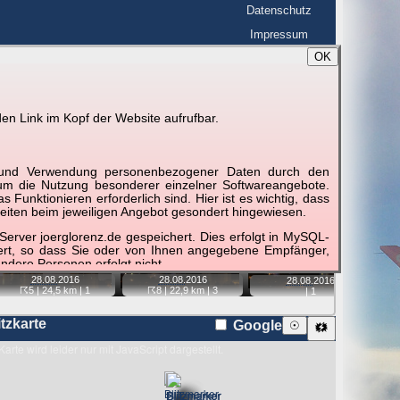
Datenschutz
Impressum
OK
BerlinHimmel
☰
tfahrt
Blitzmarathon
en Link im Kopf der Website aufrufbar.
 zu den Blitzen auf dem Foto bzw. im
Karte
g und Verwendung personenbezogener Daten durch den
r um die Nutzung besonderer einzelner Softwareangebote.
unktionieren erforderlich sind. Hier ist es wichtig, dass
eiten beim jeweiligen Angebot gesondert hingewiesen.
📷
📷
📷
📷
erver joerglorenz.de gespeichert. Dies erfolgt in MySQL-
hert, so dass Sie oder von Ihnen angegebene Empfänger,
ndere Personen erfolgt nicht.
28.08.
2016
28.08.
2016
28.08.
2016
sprechend der gesetzlichen Vorschriften. Da durch neue
☈8
| 22,9 km |
3
☈5
| 24,5 km |
1
|
1
nommen werden können, empfehlen wir Ihnen, sich die
itzkarte
Google
☉
🗱
Karte wird leider nur mit JavaScript dargestellt.