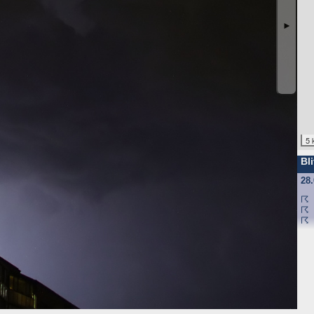
ufgrund unseres berechtigten Interesses (s. Art. 6 Abs. 1 lit. f. DSGV
gende Daten werden so protokolliert:
►
angten
nd anschließend gelöscht. Dies liegt in der Zuständigkeit des Provider
5 
ebsite-Besuchern erheben und warum
Bli
f und speichert sie für einige Zeit - aus Sicherheitsgründen um Angr
28
elche Seiten von wo wie oft aufgerufen werden. Müssen Daten aus Be
st.
☈
☈
☈
 den Websitebetreiber nicht, es werden nur die Aufrufzahlen der We
f Ihrem Endgerät gespeichert werden. Ihr Browser greift auf diese Date
mit einer ID (zufällige Zeichenfolge, PHPSESSID), damit Sie beim a
d nicht enthalten; der Cookie verfällt sofort mit dem Beenden der Bro