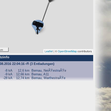
O) Daten über Zugriffe auf die Website und speichern diese
s Strato AG, der Websitebetreiber nutzt diese Daten nicht.
km
Leaflet
| ©
OpenStreetMap
contributors
tzinfo
iffe zu erkennen, um z. B. Missbrauchsfälle aufklären zu
.08.2016 22:04:16
⛅
(3 Entladungen)
weisgründen aufgehoben werden, sind sie solange von der
-8 kA
12,6 km
Bernau, NeiÃŸestraÃŸe
-9 kA
12,66 km
Bernau, A11
-28 kA
12,74 km
Bernau, WarthestraÃŸe
bsite und der Webseiten auf der Basis der Logfiles ohne
ien zu.
ktuellen Besuch der Website durch die einzelnen Seiten
wsersitzung. Benötigt wird der Cookie allerdings auch nur,