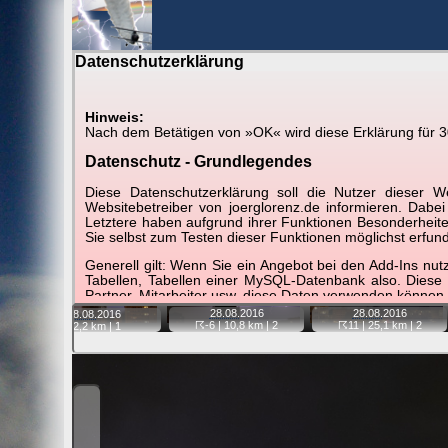
Datenschutzerklärung
BerlinH
Hinweis:
Nach dem Betätigen von »OK« wird diese Erklärung für 30 
Gewitter über Berlin:
Jahr 2016
Datenschutz - Grundlegendes
Tipp:
Auf der Karte beim Einzelfoto können Sie auf i
Diese Datenschutzerklärung soll die Nutzer diese
Video entfernt ist. Quelle der Blitzdaten:
kachelmannw
Websitebetreiber von joerglorenz.de informieren. Dabe
Letztere haben aufgrund ihrer Funktionen Besonderheiten
Sie selbst zum Testen dieser Funktionen möglichst erfu
📷
📷
📷
Generell gilt: Wenn Sie ein Angebot bei den Add-Ins nu
Tabellen, Tabellen einer MySQL-Datenbank also. Diese
Partner, Mitarbeiter usw. diese Daten verwenden können.
28.08.
2016
28.08.
2016
28.08.
2016
Der Websitebetreiber nimmt Ihren Datenschutz sehr er
☈-6
| 10,8 km |
2
☈11
| 25,1 km |
2
12,2 km |
1
Technologien und die ständige Weiterentwicklung d
Datenschutzerklärung in regelmäßigen Abständen wieder
Definitionen der verwendeten Begriffe (z.B. “personenbe
Zugriffsdaten