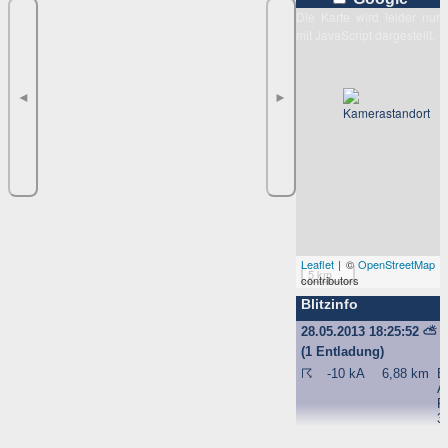
Die Karte wird leider nur
mit JavaScript dargestellt.
◄
►
Leaflet
| ©
OpenStreetMap
5 km
contributors
Blitzinfo
28.05.2013 18:25:52
⛅
(1 Entladung)
☈
-10 kA
6,88 km
B
Al
F
3