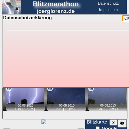
Blitzmarathon
Datenschutz
Impressum
joerglorenz.de
BerlinHimmel
Datenschutzerklärung
O
BerlinHimmel
Blitzmarathon
Am Himmel
☰
Luftfahrt
Gewitter über Berlin:
Jahr 2013
Tipp:
Auf der Karte beim Einzelfoto können
Karte
Sie auf ihre Position tippen und sehen, wie
weit die gewählte Position zu den Blitzen auf dem Foto bzw.
im Video entfernt ist. Quelle der Blitzdaten:
kachelmannwetter
. Doppelklick auf Thumb zum Anzeigen.
📷
📷
📷
08.08.
2013
06.08.
2013
06.08.
2013
☈-19
| 3,7 km |
2
☈19
| 16 km |
1
☈9
| 9,1 km |
1
Blitzkarte
☉
🗱
Google