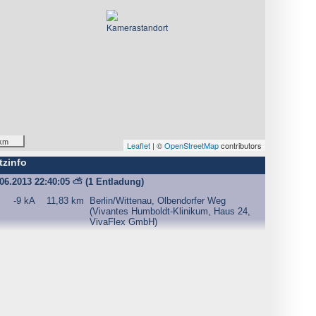
km
Leaflet
| ©
OpenStreetMap
contributors
tzinfo
.06.2013 22:40:05
⛅
(1 Entladung)
-9 kA
11,83 km
Berlin/Wittenau, Olbendorfer Weg
(Vivantes Humboldt-Klinikum, Haus 24,
VivaFlex GmbH)