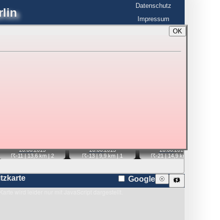
Datenschutz
lin
Impressum
OK
BerlinHimmel
☰
tfahrt
Blitzmarathon
 zu den Blitzen auf dem Foto bzw. im
Karte
📷
📷
📷
📷
20.06.
2013
20.06.
2013
20.06.
2013
☈-11
| 13,6 km |
2
☈-13
| 9,9 km |
1
☈-21
| 14,9 km |
3
itzkarte
Google
☉
🗱
Karte wird leider nur mit JavaScript dargestellt.