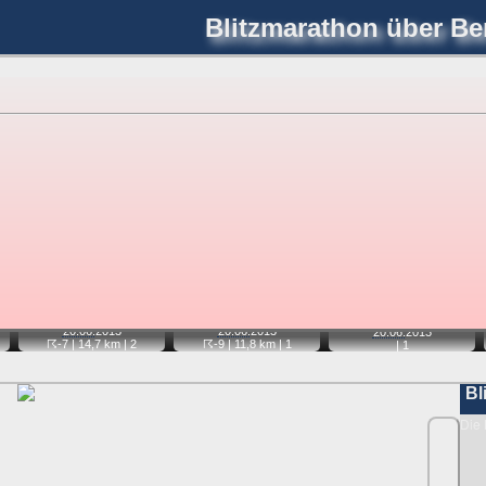
Blitzmarathon
über Ber
joerglorenz.de
immel
Blitzmarathon
Am Himmel
Luf
hre Position tippen und sehen, wie weit die gewählte Position
etter
. Doppelklick auf Thumb zum Anzeigen.
📷
📷
📷
20.06.
2013
20.06.
2013
20.06.
2013
☈-7
| 14,7 km |
2
☈-9
| 11,8 km |
1
|
1
Bl
Die 