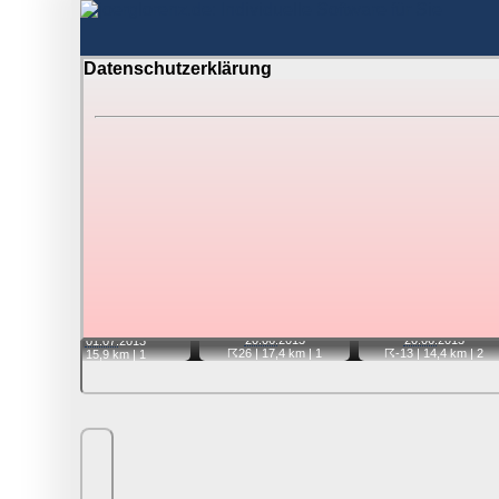
Datenschutzerklärung
BerlinH
Gewitter über Berlin:
Jahr 2013
Tipp:
Auf der Karte beim Einzelfoto können Sie auf i
Video entfernt ist. Quelle der Blitzdaten:
kachelmannw
📷
📷
📷
20.06.
2013
20.06.
2013
01.07.
2013
☈26
| 17,4 km |
1
☈-13
| 14,4 km |
2
15,9 km |
1