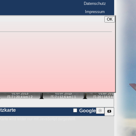
Datenschutz
Impressum
OK
BerlinHimmel
☰
tfahrt
Blitzmarathon
 zu den Blitzen auf dem Foto bzw. im
Karte
📷
📷
📷
📷
01.07.
2013
01.07.
2013
01.07.
2013
☈-7
| 20,4 km |
2
☈-7
| 12,6 km |
1
☈-20
| 14,5 km |
4
itzkarte
Google
☉
🗱
Karte wird leider nur mit JavaScript dargestellt.