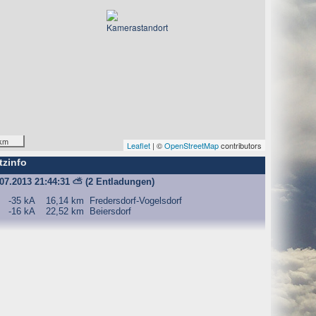
km
Leaflet
| ©
OpenStreetMap
contributors
tzinfo
.07.2013 21:44:31
⛅
(2 Entladungen)
-35 kA
16,14 km
Fredersdorf-Vogelsdorf
-16 kA
22,52 km
Beiersdorf