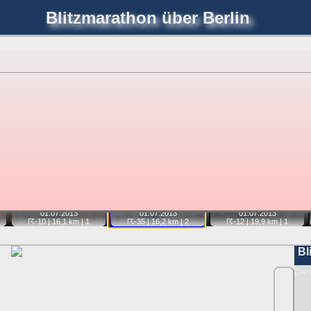
Blitzmarathon
über Berlin
joerglorenz.de
immel
Blitzmarathon
Am Himmel
Luf
hre Position tippen und sehen, wie weit die gewählte Position
etter
. Doppelklick auf Thumb zum Anzeigen.
📷
📷
📷
01.07.
2013
01.07.
2013
01.07.
2013
☈-10
| 16,1 km |
1
☈-35
| 16,2 km |
2
☈-12
| 19,9 km |
1
Bl
Die 