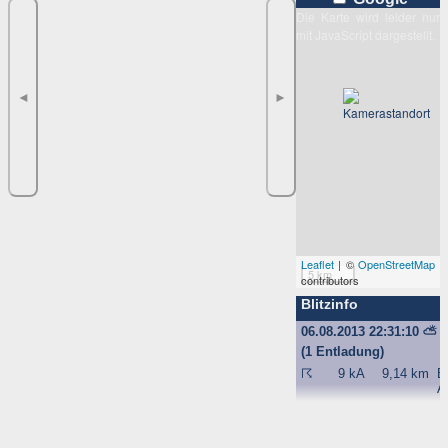
Die Karte wird leider nur
mit JavaScript dargestellt.
◄
►
Leaflet
| ©
OpenStreetMap
5 km
contributors
Blitzinfo
06.08.2013 22:31:10
⛅
(1 Entladung)
☈
9 kA
9,14 km
B
A