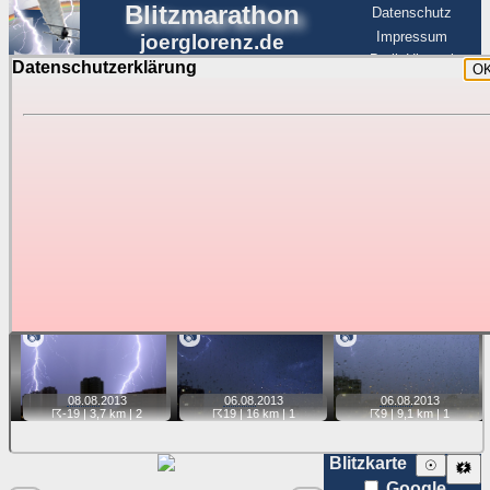
Blitzmarathon
Datenschutz
Impressum
joerglorenz.de
BerlinHimmel
Datenschutzerklärung
O
BerlinHimmel
Blitzmarathon
Am Himmel
☰
Luftfahrt
Gewitter über Berlin:
Jahr 2013
Tipp:
Auf der Karte beim Einzelfoto können
Karte
Sie auf ihre Position tippen und sehen, wie
weit die gewählte Position zu den Blitzen auf dem Foto bzw.
im Video entfernt ist. Quelle der Blitzdaten:
kachelmannwetter
. Doppelklick auf Thumb zum Anzeigen.
📷
📷
📷
08.08.
2013
06.08.
2013
06.08.
2013
☈-19
| 3,7 km |
2
☈19
| 16 km |
1
☈9
| 9,1 km |
1
Blitzkarte
☉
🗱
Google