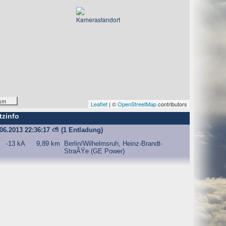
km
Leaflet
| ©
OpenStreetMap
contributors
tzinfo
.06.2013 22:36:17
⛅
(1 Entladung)
-13 kA
9,89 km
Berlin/Wilhelmsruh, Heinz-Brandt-
StraÃŸe (GE Power)