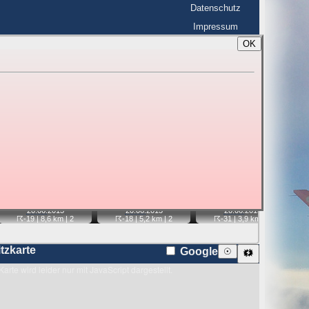
Datenschutz
Impressum
OK
BerlinHimmel
☰
tfahrt
Blitzmarathon
 zu den Blitzen auf dem Foto bzw. im
Karte
📷
📷
📷
📷
20.06.
2013
20.06.
2013
20.06.
2013
☈-19
| 8,6 km |
2
☈-18
| 5,2 km |
2
☈-31
| 3,9 km |
2
itzkarte
Google
☉
🗱
Karte wird leider nur mit JavaScript dargestellt.