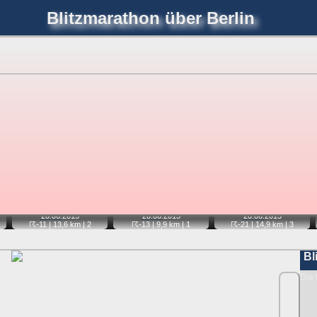
Blitzmarathon
über Berlin
joerglorenz.de
immel
Blitzmarathon
Am Himmel
Luf
hre Position tippen und sehen, wie weit die gewählte Position
etter
. Doppelklick auf Thumb zum Anzeigen.
📷
📷
📷
20.06.
2013
20.06.
2013
20.06.
2013
☈-11
| 13,6 km |
2
☈-13
| 9,9 km |
1
☈-21
| 14,9 km |
3
Bl
Die 