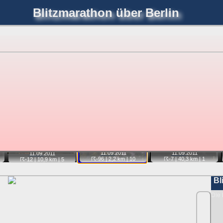
Blitzmarathon
über Berlin
joerglorenz.de
immel
Blitzmarathon
Am Himmel
Luf
hre Position tippen und sehen, wie weit die gewählte Position
etter
. Doppelklick auf Thumb zum Anzeigen.
📷
📷
📷
11.09.
2011
11.09.
2011
11.09.
2011
☈-96
| 2,2 km |
10
☈-7
| 40,3 km |
1
☈-12
| 10,9 km |
5
Bl
Die 