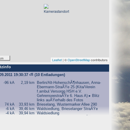
km
Leaflet
| ©
OpenStreetMap
contributors
tzinfo
09.2011 19:30:37
⛅
(10 Entladungen)
-96 kA
2,19 km
Berlin/Alt-HohenschÃ¶nhausen, Anna-
Ebermann-StraÃŸe 25 (Kita/Verein
f.ambul.Versorgg HSH e.V.
GehrenseestraÃŸe 6. Haus A) ▸ Blitz
links auÃŸerhalb des Fotos
74 kA
33,93 km
Brieselang, Wustermarker Allee 290
-6 kA
39,46 km
Waldsiedlung, Brieselanger StraÃŸe
-4 kA
39,94 km
Waldsiedlung
-7 kA
40,32 km
Waldsiedlung, Graf-Arco-StraÃŸe
-9 kA
40,54 km
Nauen, Brieselanger StraÃŸe
-27 kA
40,61 km
Nauen, Graf-Arco-StraÃŸe