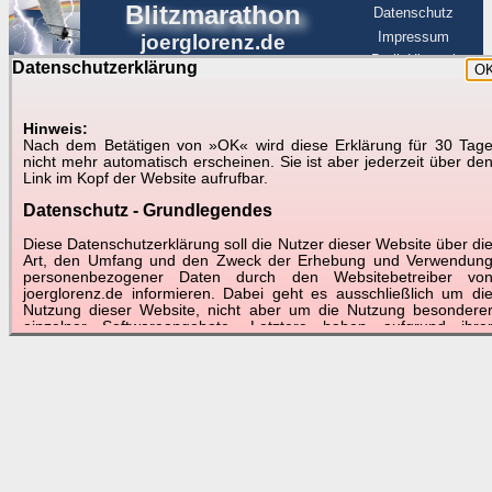
Blitzmarathon
Datenschutz
Impressum
joerglorenz.de
BerlinHimmel
Datenschutzerklärung
O
BerlinHimmel
Blitzmarathon
Am Himmel
Luftfahrt
Hinweis:
Nach dem Betätigen von »OK« wird diese Erklärung für 30 Tag
nicht mehr automatisch erscheinen. Sie ist aber jederzeit über de
Link im Kopf der Website aufrufbar.
Datenschutz - Grundlegendes
Diese Datenschutzerklärung soll die Nutzer dieser Website über di
Art, den Umfang und den Zweck der Erhebung und Verwendun
personenbezogener Daten durch den Websitebetreiber vo
joerglorenz.de informieren. Dabei geht es ausschließlich um di
Nutzung dieser Website, nicht aber um die Nutzung besondere
einzelner Softwareangebote. Letztere haben aufgrund ihre
Funktionen Besonderheiten, so dass verschiedene Date
gespeichert werden müssen, die für das Funktionieren erforderlic
sind. Hier ist es wichtig, dass Sie selbst zum Testen diese
Funktionen möglichst erfundene Daten verwenden. Ansonsten wir
auf die spezifischen Besonderheiten beim jeweiligen Angebo
gesondert hingewiesen.
Generell gilt: Wenn Sie ein Angebot bei den Add-Ins nutzen, be
dem Daten übertragen werden, werden diese Daten auf de
Server joerglorenz.de gespeichert. Dies erfolgt in MySQL-Tabellen