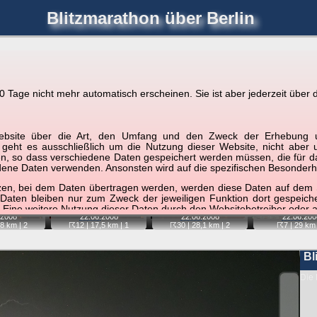
Blitzmarathon
über Berlin
joerglorenz.de
immel
Blitzmarathon
Am Himmel
Luf
Tage nicht mehr automatisch erscheinen. Sie ist aber jederzeit über d
hre Position tippen und sehen, wie weit die gewählte Position
r Website über die Art, den Umfang und den Zweck der Erhebun
etter
. Doppelklick auf Thumb zum Anzeigen.
i geht es ausschließlich um die Nutzung dieser Website, nicht abe
, so dass verschiedene Daten gespeichert werden müssen, die für das F
ndene Daten verwenden. Ansonsten wird auf die spezifischen Besonderh
📷
📷
📷
tzen, bei dem Daten übertragen werden, werden diese Daten auf dem S
 Daten bleiben nur zum Zweck der jeweiligen Funktion dort gespeic
 Eine weitere Nutzung dieser Daten durch den Websitebetreiber oder a
2008
22.06.
2008
22.06.
2008
22.06.
200
,8 km |
2
☈12
| 17,5 km |
1
☈30
| 28,1 km |
2
☈7
| 29 km 
nst und behandelt Ihre personenbezogenen Daten vertraulich und ent
ieser Webseite Änderungen an dieser Datenschutzerklärung vorge
 durchzulesen.
Bl
zogene Daten” oder “Verarbeitung”) finden Sie in Art. 4 DSGVO.
Die 