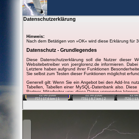
Datenschutzerklärung
BerlinH
Hinweis:
Nach dem Betätigen von »OK« wird diese Erklärung für 30 
Gewitter über Berlin:
Jahr 2008
Datenschutz - Grundlegendes
Tipp:
Auf der Karte beim Einzelfoto können Sie auf i
Diese Datenschutzerklärung soll die Nutzer diese
Video entfernt ist. Quelle der Blitzdaten:
kachelmannw
Websitebetreiber von joerglorenz.de informieren. Dabe
Letztere haben aufgrund ihrer Funktionen Besonderheiten
Sie selbst zum Testen dieser Funktionen möglichst erfu
📷
📷
📷
Generell gilt: Wenn Sie ein Angebot bei den Add-Ins nu
Tabellen, Tabellen einer MySQL-Datenbank also. Diese
Partner, Mitarbeiter usw. diese Daten verwenden können.
22.06.
2008
22.06.
2008
22.06.
☈7
| 17,6 km |
1
☈51
| 8,7 km |
2
☈31
| 13
Der Websitebetreiber nimmt Ihren Datenschutz sehr er
Technologien und die ständige Weiterentwicklung d
Datenschutzerklärung in regelmäßigen Abständen wieder
Definitionen der verwendeten Begriffe (z.B. “personenbe
Zugriffsdaten