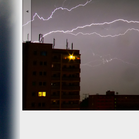
Wir, der Websitebetreiber bzw. Seitenprovider, erheben a
als „Server-Logfiles“ auf dem Server der Website ab. Fol
◄
Besuchte Website und besuchte Webseite
Uhrzeit zum Zeitpunkt des Zugriffes
Menge der gesendeten Daten in Byte
Quelle/Verweis, von welchem Sie auf die Seite gel
Verwendeter Browser
Verwendetes Betriebssystem
Verwendete IP-Adresse
Die Server-Logfiles werden für einige Zeit gespeichert u
Strato dazu:
DSGVO und Log-Daten: Welche Daten wir von Deinen W
Datenschutzinformation
Der Websitebetreiber zeichnet die o. g. Daten selbst au
können und zur Qualitätssicherung um festzustellen, w
Löschung ausgenommen bis der Vorfall endgültig geklärt i
Reichweitenmessung & Cookies
Eine Reichweitenmessung in diesem Sinne erfolgt durch
direkte Verbindung zu Besuchern ausgewertet.
Bei Cookies handelt es sich um kleine Dateien, welche au
Diese Website verwendet ausschließlich einen Cookie 
identifiziert werden können. Andere Daten als die ID sin