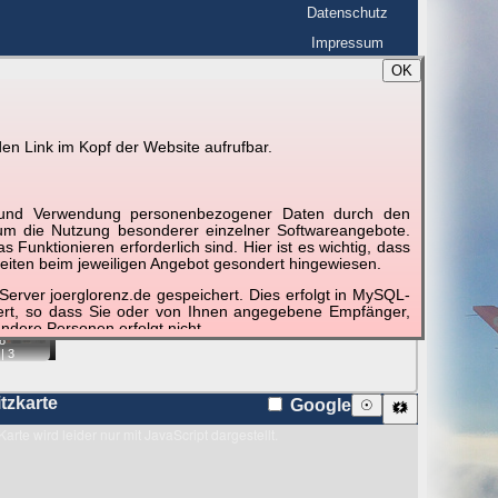
Datenschutz
Impressum
OK
BerlinHimmel
☰
tfahrt
Blitzmarathon
en Link im Kopf der Website aufrufbar.
 zu den Blitzen auf dem Foto bzw. im
Karte
g und Verwendung personenbezogener Daten durch den
r um die Nutzung besonderer einzelner Softwareangebote.
unktionieren erforderlich sind. Hier ist es wichtig, dass
eiten beim jeweiligen Angebot gesondert hingewiesen.
erver joerglorenz.de gespeichert. Dies erfolgt in MySQL-
hert, so dass Sie oder von Ihnen angegebene Empfänger,
ndere Personen erfolgt nicht.
8
|
3
sprechend der gesetzlichen Vorschriften. Da durch neue
nommen werden können, empfehlen wir Ihnen, sich die
itzkarte
Google
☉
🗱
Karte wird leider nur mit JavaScript dargestellt.