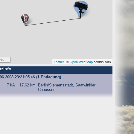
O) Daten über Zugriffe auf die Website und speichern diese
s Strato AG, der Websitebetreiber nutzt diese Daten nicht.
km
Leaflet
| ©
OpenStreetMap
contributors
tzinfo
iffe zu erkennen, um z. B. Missbrauchsfälle aufklären zu
.06.2008 23:21:05
⛅
(1 Entladung)
weisgründen aufgehoben werden, sind sie solange von der
7 kA
17,62 km
Berlin/Siemensstadt, Saatwinkler
Chaussee
bsite und der Webseiten auf der Basis der Logfiles ohne
ien zu.
ktuellen Besuch der Website durch die einzelnen Seiten
wsersitzung. Benötigt wird der Cookie allerdings auch nur,