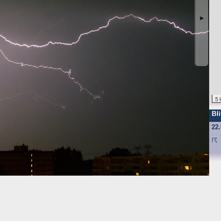
ufgrund unseres berechtigten Interesses (s. Art. 6 Abs. 1 lit. f. DSGV
gende Daten werden so protokolliert:
►
angten
nd anschließend gelöscht. Dies liegt in der Zuständigkeit des Provider
5 
ebsite-Besuchern erheben und warum
Bli
f und speichert sie für einige Zeit - aus Sicherheitsgründen um Angr
22
elche Seiten von wo wie oft aufgerufen werden. Müssen Daten aus Be
st.
☈
 den Websitebetreiber nicht, es werden nur die Aufrufzahlen der We
f Ihrem Endgerät gespeichert werden. Ihr Browser greift auf diese Date
mit einer ID (zufällige Zeichenfolge, PHPSESSID), damit Sie beim a
d nicht enthalten; der Cookie verfällt sofort mit dem Beenden der Bro