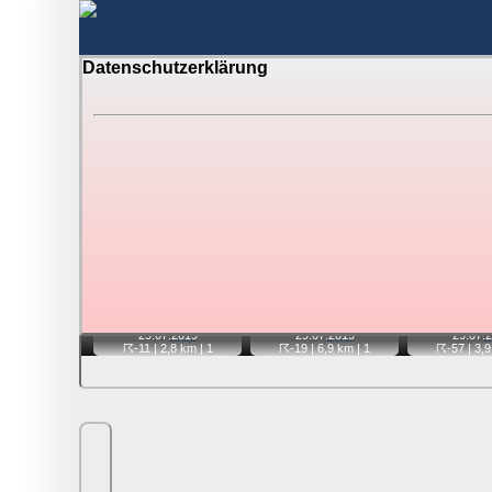
Datenschutzerklärung
BerlinH
Gewitter über Berlin:
29.07.2019
Tipp:
Auf der Karte beim Einzelfoto können Sie auf i
Video entfernt ist. Quelle der Blitzdaten:
kachelmannw
📷
📷
📷
29.07.
2019
29.07.
2019
29.07.
2
☈-11
| 2,8 km |
1
☈-19
| 6,9 km |
1
☈-57
| 3,9