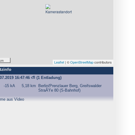
km
Leaflet
| ©
OpenStreetMap
contributors
tzinfo
.07.2019 16:47:46
⛅
(1 Entladung)
-15 kA
5,18 km
Berlin/Prenzlauer Berg, Greifswalder
StraÃŸe 80 (S-Bahnhof)
ame aus Video