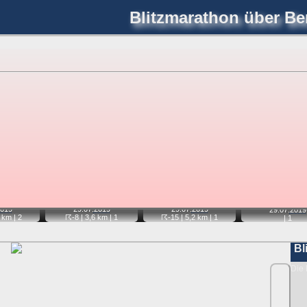
Blitzmarathon
über Ber
joerglorenz.de
immel
Blitzmarathon
Am Himmel
Luf
hre Position tippen und sehen, wie weit die gewählte Position
etter
. Doppelklick auf Thumb zum Anzeigen.
📷
📷
📹
019
29.07.
2019
29.07.
2019
29.07.
2019
 km |
2
☈-8
| 3,6 km |
1
☈-15
| 5,2 km |
1
|
1
Bl
Die 