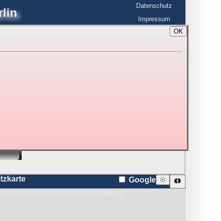
Datenschutz
lin
Impressum
OK
BerlinHimmel
☰
tfahrt
Blitzmarathon
 zu den Blitzen auf dem Foto bzw. im
Karte
itzkarte
Google
☉
🗱
Karte wird leider nur mit JavaScript dargestellt.