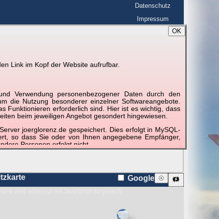
Datenschutz
Impressum
OK
BerlinHimmel
☰
tfahrt
Blitzmarathon
en Link im Kopf der Website aufrufbar.
 zu den Blitzen auf dem Foto bzw. im
Karte
g und Verwendung personenbezogener Daten durch den
r um die Nutzung besonderer einzelner Softwareangebote.
unktionieren erforderlich sind. Hier ist es wichtig, dass
eiten beim jeweiligen Angebot gesondert hingewiesen.
erver joerglorenz.de gespeichert. Dies erfolgt in MySQL-
hert, so dass Sie oder von Ihnen angegebene Empfänger,
ndere Personen erfolgt nicht.
sprechend der gesetzlichen Vorschriften. Da durch neue
nommen werden können, empfehlen wir Ihnen, sich die
itzkarte
Google
☉
🗱
Karte wird leider nur mit JavaScript dargestellt.