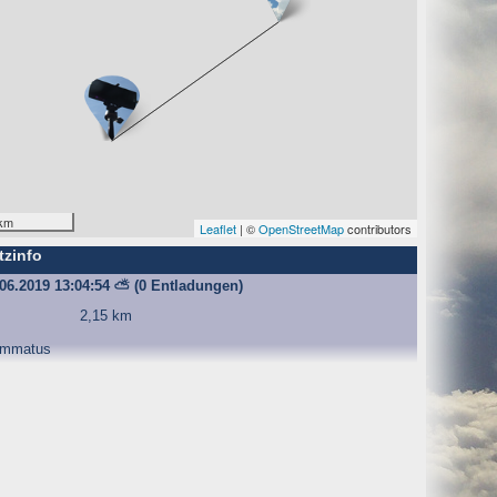
O) Daten über Zugriffe auf die Website und speichern diese
s Strato AG, der Websitebetreiber nutzt diese Daten nicht.
km
Leaflet
| ©
OpenStreetMap
contributors
tzinfo
iffe zu erkennen, um z. B. Missbrauchsfälle aufklären zu
.06.2019 13:04:54
⛅
(0 Entladungen)
weisgründen aufgehoben werden, sind sie solange von der
2,15 km
mmatus
bsite und der Webseiten auf der Basis der Logfiles ohne
ien zu.
ktuellen Besuch der Website durch die einzelnen Seiten
wsersitzung. Benötigt wird der Cookie allerdings auch nur,