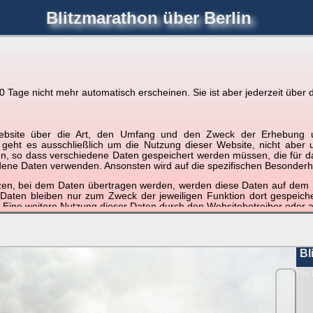
Blitzmarathon
über Berlin
joerglorenz.de
immel
Blitzmarathon
Am Himmel
Luf
Tage nicht mehr automatisch erscheinen. Sie ist aber jederzeit über d
hre Position tippen und sehen, wie weit die gewählte Position
r Website über die Art, den Umfang und den Zweck der Erhebun
etter
. Doppelklick auf Thumb zum Anzeigen.
i geht es ausschließlich um die Nutzung dieser Website, nicht abe
, so dass verschiedene Daten gespeichert werden müssen, die für das F
ndene Daten verwenden. Ansonsten wird auf die spezifischen Besonderh
tzen, bei dem Daten übertragen werden, werden diese Daten auf dem S
 Daten bleiben nur zum Zweck der jeweiligen Funktion dort gespeic
 Eine weitere Nutzung dieser Daten durch den Websitebetreiber oder a
nst und behandelt Ihre personenbezogenen Daten vertraulich und ent
ieser Webseite Änderungen an dieser Datenschutzerklärung vorge
 durchzulesen.
Bl
zogene Daten” oder “Verarbeitung”) finden Sie in Art. 4 DSGVO.
Die 