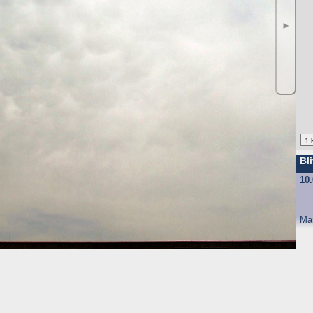
ufgrund unseres berechtigten Interesses (s. Art. 6 Abs. 1 lit. f. DSGV
gende Daten werden so protokolliert:
►
angten
nd anschließend gelöscht. Dies liegt in der Zuständigkeit des Provider
1 
ebsite-Besuchern erheben und warum
Bli
f und speichert sie für einige Zeit - aus Sicherheitsgründen um Angr
10
elche Seiten von wo wie oft aufgerufen werden. Müssen Daten aus Be
st.
Ma
 den Websitebetreiber nicht, es werden nur die Aufrufzahlen der We
f Ihrem Endgerät gespeichert werden. Ihr Browser greift auf diese Date
mit einer ID (zufällige Zeichenfolge, PHPSESSID), damit Sie beim a
d nicht enthalten; der Cookie verfällt sofort mit dem Beenden der Bro