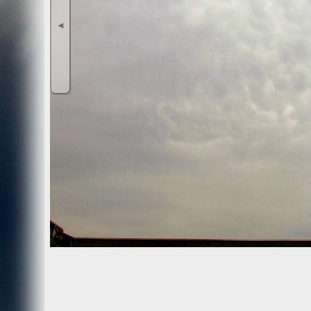
Wir, der Websitebetreiber bzw. Seitenprovider, erheben a
als „Server-Logfiles“ auf dem Server der Website ab. Fol
◄
Besuchte Website und besuchte Webseite
Uhrzeit zum Zeitpunkt des Zugriffes
Menge der gesendeten Daten in Byte
Quelle/Verweis, von welchem Sie auf die Seite gel
Verwendeter Browser
Verwendetes Betriebssystem
Verwendete IP-Adresse
Die Server-Logfiles werden für einige Zeit gespeichert u
Strato dazu:
DSGVO und Log-Daten: Welche Daten wir von Deinen W
Datenschutzinformation
Der Websitebetreiber zeichnet die o. g. Daten selbst au
können und zur Qualitätssicherung um festzustellen, w
Löschung ausgenommen bis der Vorfall endgültig geklärt i
Reichweitenmessung & Cookies
Eine Reichweitenmessung in diesem Sinne erfolgt durch
direkte Verbindung zu Besuchern ausgewertet.
Bei Cookies handelt es sich um kleine Dateien, welche au
Diese Website verwendet ausschließlich einen Cookie 
identifiziert werden können. Andere Daten als die ID sin