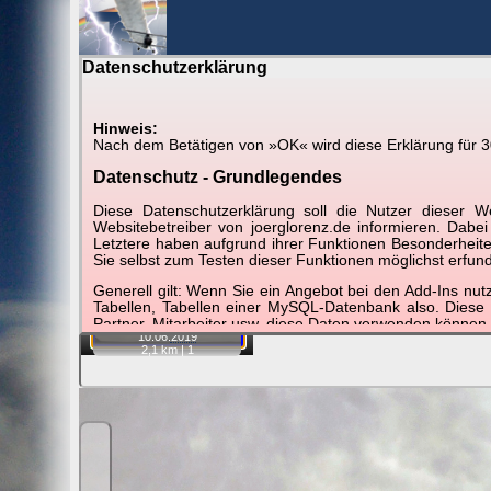
Datenschutzerklärung
BerlinH
Hinweis:
Nach dem Betätigen von »OK« wird diese Erklärung für 30 
Gewitter über Berlin:
10.06.2019
Datenschutz - Grundlegendes
Tipp:
Auf der Karte beim Einzelfoto können Sie auf i
Diese Datenschutzerklärung soll die Nutzer diese
Video entfernt ist. Quelle der Blitzdaten:
kachelmannw
Websitebetreiber von joerglorenz.de informieren. Dabe
Letztere haben aufgrund ihrer Funktionen Besonderheiten
Sie selbst zum Testen dieser Funktionen möglichst erfu
📷
Generell gilt: Wenn Sie ein Angebot bei den Add-Ins nu
Tabellen, Tabellen einer MySQL-Datenbank also. Diese
Partner, Mitarbeiter usw. diese Daten verwenden können.
10.06.
2019
2,1 km |
1
Der Websitebetreiber nimmt Ihren Datenschutz sehr er
Technologien und die ständige Weiterentwicklung d
Datenschutzerklärung in regelmäßigen Abständen wieder
Definitionen der verwendeten Begriffe (z.B. “personenbe
Zugriffsdaten