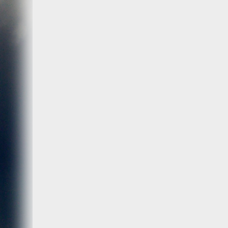
Wir, der Websitebetreiber bzw. Seitenprovider, erheben a
als „Server-Logfiles“ auf dem Server der Website ab. Fol
Besuchte Website und besuchte Webseite
Uhrzeit zum Zeitpunkt des Zugriffes
Menge der gesendeten Daten in Byte
Quelle/Verweis, von welchem Sie auf die Seite gel
Verwendeter Browser
Verwendetes Betriebssystem
Verwendete IP-Adresse
Die Server-Logfiles werden für einige Zeit gespeichert u
Strato dazu:
DSGVO und Log-Daten: Welche Daten wir von Deinen W
Datenschutzinformation
Der Websitebetreiber zeichnet die o. g. Daten selbst au
können und zur Qualitätssicherung um festzustellen, w
Löschung ausgenommen bis der Vorfall endgültig geklärt i
Reichweitenmessung & Cookies
Eine Reichweitenmessung in diesem Sinne erfolgt durch
direkte Verbindung zu Besuchern ausgewertet.
Bei Cookies handelt es sich um kleine Dateien, welche au
Diese Website verwendet ausschließlich einen Cookie 
identifiziert werden können. Andere Daten als die ID sin