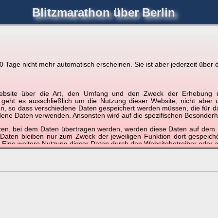
Blitzmarathon
über Berlin
joerglorenz.de
immel
Blitzmarathon
Am Himmel
Luf
Tage nicht mehr automatisch erscheinen. Sie ist aber jederzeit über d
hre Position tippen und sehen, wie weit die gewählte Position
r Website über die Art, den Umfang und den Zweck der Erhebun
etter
. Doppelklick auf Thumb zum Anzeigen.
i geht es ausschließlich um die Nutzung dieser Website, nicht abe
, so dass verschiedene Daten gespeichert werden müssen, die für das F
ndene Daten verwenden. Ansonsten wird auf die spezifischen Besonderh
tzen, bei dem Daten übertragen werden, werden diese Daten auf dem S
 Daten bleiben nur zum Zweck der jeweiligen Funktion dort gespeic
 Eine weitere Nutzung dieser Daten durch den Websitebetreiber oder a
nst und behandelt Ihre personenbezogenen Daten vertraulich und ent
ieser Webseite Änderungen an dieser Datenschutzerklärung vorge
 durchzulesen.
zogene Daten” oder “Verarbeitung”) finden Sie in Art. 4 DSGVO.