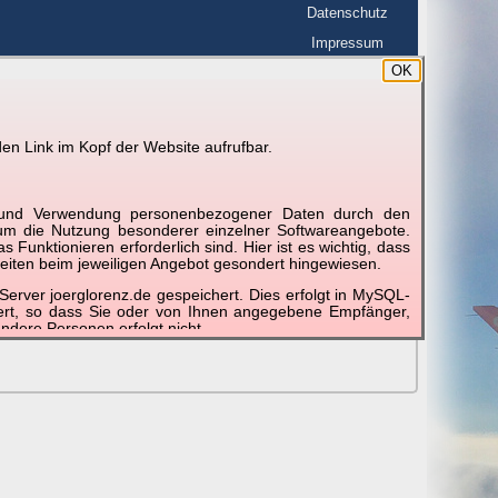
Datenschutz
Impressum
OK
BerlinHimmel
☰
tfahrt
Blitzmarathon
en Link im Kopf der Website aufrufbar.
 zu den Blitzen auf dem Foto bzw. im
Karte
g und Verwendung personenbezogener Daten durch den
r um die Nutzung besonderer einzelner Softwareangebote.
unktionieren erforderlich sind. Hier ist es wichtig, dass
eiten beim jeweiligen Angebot gesondert hingewiesen.
erver joerglorenz.de gespeichert. Dies erfolgt in MySQL-
hert, so dass Sie oder von Ihnen angegebene Empfänger,
ndere Personen erfolgt nicht.
sprechend der gesetzlichen Vorschriften. Da durch neue
nommen werden können, empfehlen wir Ihnen, sich die