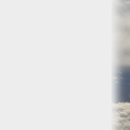
O) Daten über Zugriffe auf die Website und speichern diese
s Strato AG, der Websitebetreiber nutzt diese Daten nicht.
iffe zu erkennen, um z. B. Missbrauchsfälle aufklären zu
weisgründen aufgehoben werden, sind sie solange von der
bsite und der Webseiten auf der Basis der Logfiles ohne
ien zu.
ktuellen Besuch der Website durch die einzelnen Seiten
wsersitzung. Benötigt wird der Cookie allerdings auch nur,