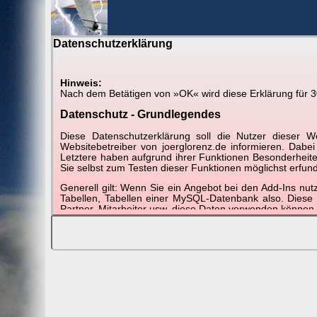
Datenschutzerklärung
BerlinH
Hinweis:
Nach dem Betätigen von »OK« wird diese Erklärung für 30 
Gewitter über Berlin:
21.05.2019
Datenschutz - Grundlegendes
Tipp:
Auf der Karte beim Einzelfoto können Sie auf i
Diese Datenschutzerklärung soll die Nutzer diese
Video entfernt ist. Quelle der Blitzdaten:
kachelmannw
Websitebetreiber von joerglorenz.de informieren. Dabe
Letztere haben aufgrund ihrer Funktionen Besonderheiten
Sie selbst zum Testen dieser Funktionen möglichst erfu
Generell gilt: Wenn Sie ein Angebot bei den Add-Ins nu
Tabellen, Tabellen einer MySQL-Datenbank also. Diese
Partner, Mitarbeiter usw. diese Daten verwenden können.
Der Websitebetreiber nimmt Ihren Datenschutz sehr er
Technologien und die ständige Weiterentwicklung d
Datenschutzerklärung in regelmäßigen Abständen wieder
Definitionen der verwendeten Begriffe (z.B. “personenbe
Zugriffsdaten