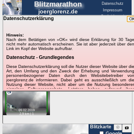
Blitzmarathon
Datenschutz
Impressum
joerglorenz.de
BerlinHimmel
Datenschutzerklärung
O
BerlinHimmel
Blitzmarathon
Am Himmel
☰
Luftfahrt
Hinweis:
Gewitter über Berlin:
Nach dem Betätigen von »OK« wird diese Erklärung für 30 Tag
nicht mehr automatisch erscheinen. Sie ist aber jederzeit über de
09.02.2019
Link im Kopf der Website aufrufbar.
Datenschutz - Grundlegendes
Tipp:
Auf der Karte beim Einzelfoto können
Karte
Sie auf ihre Position tippen und sehen, wie
Diese Datenschutzerklärung soll die Nutzer dieser Website über di
weit die gewählte Position zu den Blitzen auf dem Foto bzw.
Art, den Umfang und den Zweck der Erhebung und Verwendun
im Video entfernt ist. Quelle der Blitzdaten:
personenbezogener Daten durch den Websitebetreiber vo
kachelmannwetter
. Doppelklick auf Thumb zum Anzeigen.
joerglorenz.de informieren. Dabei geht es ausschließlich um di
Nutzung dieser Website, nicht aber um die Nutzung besondere
einzelner Softwareangebote. Letztere haben aufgrund ihre
📷
Funktionen Besonderheiten, so dass verschiedene Date
gespeichert werden müssen, die für das Funktionieren erforderlic
sind. Hier ist es wichtig, dass Sie selbst zum Testen diese
Funktionen möglichst erfundene Daten verwenden. Ansonsten wir
09.02.
2019
auf die spezifischen Besonderheiten beim jeweiligen Angebo
2,9 km |
1
gesondert hingewiesen.
Generell gilt: Wenn Sie ein Angebot bei den Add-Ins nutzen, be
Blitzkarte
☉
🗱
dem Daten übertragen werden, werden diese Daten auf de
Google
Server joerglorenz.de gespeichert. Dies erfolgt in MySQL-Tabellen