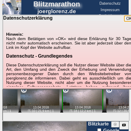
Blitzmarathon
Datenschutz
Impressum
joerglorenz.de
BerlinHimmel
Datenschutzerklärung
O
BerlinHimmel
Blitzmarathon
Am Himmel
☰
Luftfahrt
Hinweis:
Gewitter über Berlin:
Nach dem Betätigen von »OK« wird diese Erklärung für 30 Tag
nicht mehr automatisch erscheinen. Sie ist aber jederzeit über de
13.04.2018
Link im Kopf der Website aufrufbar.
Datenschutz - Grundlegendes
Tipp:
Auf der Karte beim Einzelfoto können
Karte
Sie auf ihre Position tippen und sehen, wie
Diese Datenschutzerklärung soll die Nutzer dieser Website über di
weit die gewählte Position zu den Blitzen auf dem Foto bzw.
Art, den Umfang und den Zweck der Erhebung und Verwendun
im Video entfernt ist. Quelle der Blitzdaten:
personenbezogener Daten durch den Websitebetreiber vo
kachelmannwetter
. Doppelklick auf Thumb zum Anzeigen.
joerglorenz.de informieren. Dabei geht es ausschließlich um di
Nutzung dieser Website, nicht aber um die Nutzung besondere
einzelner Softwareangebote. Letztere haben aufgrund ihre
📷
📷
📷
Funktionen Besonderheiten, so dass verschiedene Date
gespeichert werden müssen, die für das Funktionieren erforderlic
sind. Hier ist es wichtig, dass Sie selbst zum Testen diese
Funktionen möglichst erfundene Daten verwenden. Ansonsten wir
2018
13.04.
2018
13.04.
2018
13.04.
20
auf die spezifischen Besonderheiten beim jeweiligen Angebo
,1 km |
1
☈-10
| 21,9 km |
1
☈-18
| 12,2 km |
1
☈-12
| 20,5 
gesondert hingewiesen.
Generell gilt: Wenn Sie ein Angebot bei den Add-Ins nutzen, be
Blitzkarte
☉
🗱
dem Daten übertragen werden, werden diese Daten auf de
Google
Server joerglorenz.de gespeichert. Dies erfolgt in MySQL-Tabellen