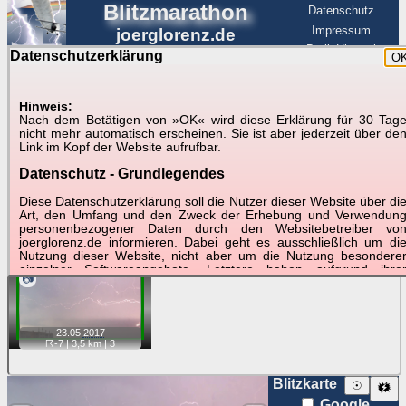
Blitzmarathon
Datenschutz
Impressum
joerglorenz.de
BerlinHimmel
Datenschutzerklärung
O
BerlinHimmel
Blitzmarathon
Am Himmel
☰
Luftfahrt
Hinweis:
Gewitter über Berlin:
Nach dem Betätigen von »OK« wird diese Erklärung für 30 Tag
nicht mehr automatisch erscheinen. Sie ist aber jederzeit über de
23.05.2017
Link im Kopf der Website aufrufbar.
Datenschutz - Grundlegendes
Tipp:
Auf der Karte beim Einzelfoto können
Karte
Sie auf ihre Position tippen und sehen, wie
Diese Datenschutzerklärung soll die Nutzer dieser Website über di
weit die gewählte Position zu den Blitzen auf dem Foto bzw.
Art, den Umfang und den Zweck der Erhebung und Verwendun
im Video entfernt ist. Quelle der Blitzdaten:
personenbezogener Daten durch den Websitebetreiber vo
kachelmannwetter
. Doppelklick auf Thumb zum Anzeigen.
joerglorenz.de informieren. Dabei geht es ausschließlich um di
Nutzung dieser Website, nicht aber um die Nutzung besondere
einzelner Softwareangebote. Letztere haben aufgrund ihre
📷
Funktionen Besonderheiten, so dass verschiedene Date
gespeichert werden müssen, die für das Funktionieren erforderlic
sind. Hier ist es wichtig, dass Sie selbst zum Testen diese
Funktionen möglichst erfundene Daten verwenden. Ansonsten wir
23.05.
2017
auf die spezifischen Besonderheiten beim jeweiligen Angebo
☈-7
| 3,5 km |
3
gesondert hingewiesen.
Generell gilt: Wenn Sie ein Angebot bei den Add-Ins nutzen, be
Blitzkarte
☉
🗱
dem Daten übertragen werden, werden diese Daten auf de
Google
Server joerglorenz.de gespeichert. Dies erfolgt in MySQL-Tabellen