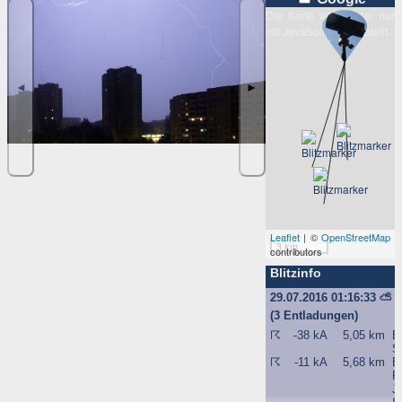
Tabellen einer MySQL-Datenbank also. Diese Daten bleiben nu
Die Karte wird leider nur
zum Zweck der jeweiligen Funktion dort gespeichert, so dass Si
mit JavaScript dargestellt.
oder von Ihnen angegebene Empfänger, Partner, Mitarbeiter usw
diese Daten verwenden können. Eine weitere Nutzung diese
Daten durch den Websitebetreiber oder andere Personen erfolg
nicht.
◄
►
Der Websitebetreiber nimmt Ihren Datenschutz sehr ernst un
behandelt Ihre personenbezogenen Daten vertraulich un
entsprechend der gesetzlichen Vorschriften. Da durch neu
Technologien und die ständige Weiterentwicklung dieser Webseit
Änderungen an dieser Datenschutzerklärung vorgenomme
werden können, empfehlen wir Ihnen, sich di
Datenschutzerklärung in regelmäßigen Abständen wiede
durchzulesen.
Definitionen der verwendeten Begriffe (z.B. “personenbezogen
Leaflet
| ©
OpenStreetMap
Daten” oder “Verarbeitung”) finden Sie in Art. 4 DSGVO.
3 km
contributors
Zugriffsdaten
Blitzinfo
29.07.2016 01:16:33
⛅
Wir, der Websitebetreiber bzw. Seitenprovider, erheben aufgrun
(3 Entladungen)
unseres berechtigten Interesses (s. Art. 6 Abs. 1 lit. f. DSGVO
Daten über Zugriffe auf die Website und speichern diese al
☈
-38 kA
5,05 km
B
„Server-Logfiles“ auf dem Server der Website ab. Folgende Date
S
werden so protokolliert:
☈
-11 kA
5,68 km
B
P
Besuchte Website und besuchte Webseite
J
Uhrzeit zum Zeitpunkt des Zugriffes