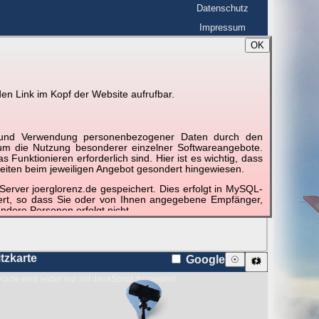
Datenschutz
Impressum
OK
BerlinHimmel
☰
tfahrt
Blitzmarathon
en Link im Kopf der Website aufrufbar.
 zu den Blitzen auf dem Foto bzw. im
Karte
g und Verwendung personenbezogener Daten durch den
r um die Nutzung besonderer einzelner Softwareangebote.
unktionieren erforderlich sind. Hier ist es wichtig, dass
eiten beim jeweiligen Angebot gesondert hingewiesen.
erver joerglorenz.de gespeichert. Dies erfolgt in MySQL-
hert, so dass Sie oder von Ihnen angegebene Empfänger,
ndere Personen erfolgt nicht.
sprechend der gesetzlichen Vorschriften. Da durch neue
nommen werden können, empfehlen wir Ihnen, sich die
itzkarte
Google
☉
🗱
Karte wird leider nur mit JavaScript dargestellt.