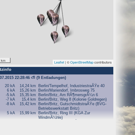
O) Daten über Zugriffe auf die Website und speichern diese
s Strato AG, der Websitebetreiber nutzt diese Daten nicht.
 km
Leaflet
| ©
OpenStreetMap
contributors
tzinfo
iffe zu erkennen, um z. B. Missbrauchsfälle aufklären zu
.07.2015 22:28:46
⛅
(9 Entladungen)
weisgründen aufgehoben werden, sind sie solange von der
20 kA
14,24 km
Berlin/Tempelhof, IndustriestraÃŸe 40
6 kA
15,26 km
Berlin/Mariendorf, Imbrosweg 75
-5 kA
15,35 km
Berlin/Britz, Am RÃ¶mersgrÃ¼n 6
-7 kA
15,4 km
Berlin/Britz, Weg 8 (Kolonie Goldregen)
-8 kA
15,42 km
Berlin/Britz, GutschmidtstraÃŸe (BVG-
bsite und der Webseiten auf der Basis der Logfiles ohne
Betriebswerkstatt Britz)
5 kA
15,99 km
Berlin/Britz, Ring III (KGA Zur
WindmÃ¼hle)
ien zu.
4 kA
19,87 km
Berlin/Lichterfelde, KÃ¶nigsberger
StraÃŸe
ktuellen Besuch der Website durch die einzelnen Seiten
5 kA
22,55 km
Waltersdorf, Waltersdorfer Allee
wsersitzung. Benötigt wird der Cookie allerdings auch nur,