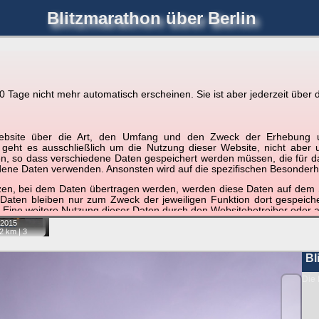
Blitzmarathon
über Berlin
joerglorenz.de
immel
Blitzmarathon
Am Himmel
Luf
Tage nicht mehr automatisch erscheinen. Sie ist aber jederzeit über d
hre Position tippen und sehen, wie weit die gewählte Position
r Website über die Art, den Umfang und den Zweck der Erhebun
etter
. Doppelklick auf Thumb zum Anzeigen.
i geht es ausschließlich um die Nutzung dieser Website, nicht abe
, so dass verschiedene Daten gespeichert werden müssen, die für das F
ndene Daten verwenden. Ansonsten wird auf die spezifischen Besonderh
tzen, bei dem Daten übertragen werden, werden diese Daten auf dem S
 Daten bleiben nur zum Zweck der jeweiligen Funktion dort gespeic
 Eine weitere Nutzung dieser Daten durch den Websitebetreiber oder a
2015
nst und behandelt Ihre personenbezogenen Daten vertraulich und ent
2 km |
3
ieser Webseite Änderungen an dieser Datenschutzerklärung vorge
 durchzulesen.
Bl
zogene Daten” oder “Verarbeitung”) finden Sie in Art. 4 DSGVO.
Die 