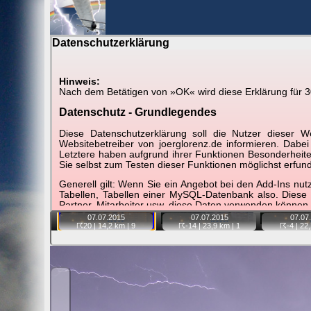
Datenschutzerklärung
BerlinH
Hinweis:
Nach dem Betätigen von »OK« wird diese Erklärung für 30 
Gewitter über Berlin:
07.07.2015
Datenschutz - Grundlegendes
Tipp:
Auf der Karte beim Einzelfoto können Sie auf i
Diese Datenschutzerklärung soll die Nutzer diese
Video entfernt ist. Quelle der Blitzdaten:
kachelmannw
Websitebetreiber von joerglorenz.de informieren. Dabe
Letztere haben aufgrund ihrer Funktionen Besonderheiten
Sie selbst zum Testen dieser Funktionen möglichst erfu
📷
📷
📷
Generell gilt: Wenn Sie ein Angebot bei den Add-Ins nu
Tabellen, Tabellen einer MySQL-Datenbank also. Diese
Partner, Mitarbeiter usw. diese Daten verwenden können.
07.07.
2015
07.07.
2015
07.07.
Der Websitebetreiber nimmt Ihren Datenschutz sehr er
☈20
| 14,2 km |
9
☈-14
| 23,9 km |
1
☈-4
| 22,
Technologien und die ständige Weiterentwicklung d
Datenschutzerklärung in regelmäßigen Abständen wieder
Definitionen der verwendeten Begriffe (z.B. “personenbe
Zugriffsdaten