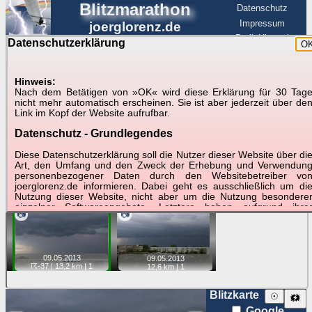
Blitzmarathon
Datenschutz
Impressum
joerglorenz.de
BerlinHimmel
Datenschutzerklärung
O
BerlinHimmel
Blitzmarathon
Am Himmel
☰
Luftfahrt
Hinweis:
Gewitter über Berlin:
Nach dem Betätigen von »OK« wird diese Erklärung für 30 Tag
nicht mehr automatisch erscheinen. Sie ist aber jederzeit über de
09.05.2013
Link im Kopf der Website aufrufbar.
Datenschutz - Grundlegendes
Tipp:
Auf der Karte beim Einzelfoto können
Karte
Sie auf ihre Position tippen und sehen, wie
Diese Datenschutzerklärung soll die Nutzer dieser Website über di
weit die gewählte Position zu den Blitzen auf dem Foto bzw.
Art, den Umfang und den Zweck der Erhebung und Verwendun
im Video entfernt ist. Quelle der Blitzdaten:
personenbezogener Daten durch den Websitebetreiber vo
kachelmannwetter
. Doppelklick auf Thumb zum Anzeigen.
joerglorenz.de informieren. Dabei geht es ausschließlich um di
Nutzung dieser Website, nicht aber um die Nutzung besondere
einzelner Softwareangebote. Letztere haben aufgrund ihre
📷
📷
Funktionen Besonderheiten, so dass verschiedene Date
gespeichert werden müssen, die für das Funktionieren erforderlic
sind. Hier ist es wichtig, dass Sie selbst zum Testen diese
Funktionen möglichst erfundene Daten verwenden. Ansonsten wir
09.05.
2013
auf die spezifischen Besonderheiten beim jeweiligen Angebo
09.05.
2013
☈-37
| 13,2 km |
1
12,6 km |
1
gesondert hingewiesen.
Generell gilt: Wenn Sie ein Angebot bei den Add-Ins nutzen, be
Blitzkarte
☉
🗱
dem Daten übertragen werden, werden diese Daten auf de
Google
Server joerglorenz.de gespeichert. Dies erfolgt in MySQL-Tabellen