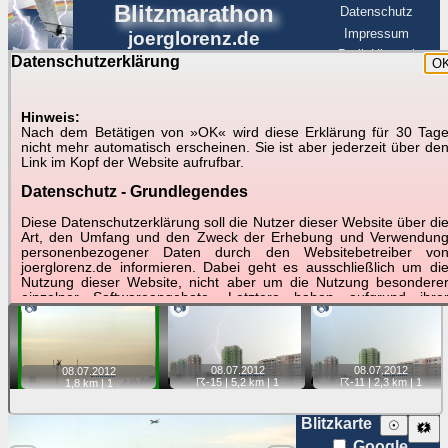
Blitzmarathon
Datenschutz
Impressum
joerglorenz.de
BerlinHimmel
Datenschutzerklärung
O
BerlinHimmel
Blitzmarathon
Am Himmel
☰
Luftfahrt
Hinweis:
Gewitter über Berlin:
Nach dem Betätigen von »OK« wird diese Erklärung für 30 Tag
nicht mehr automatisch erscheinen. Sie ist aber jederzeit über de
08.07.2012
Link im Kopf der Website aufrufbar.
Datenschutz - Grundlegendes
Tipp:
Auf der Karte beim Einzelfoto können
Karte
Sie auf ihre Position tippen und sehen, wie
Diese Datenschutzerklärung soll die Nutzer dieser Website über di
weit die gewählte Position zu den Blitzen auf dem Foto bzw.
Art, den Umfang und den Zweck der Erhebung und Verwendun
im Video entfernt ist. Quelle der Blitzdaten:
personenbezogener Daten durch den Websitebetreiber vo
kachelmannwetter
. Doppelklick auf Thumb zum Anzeigen.
joerglorenz.de informieren. Dabei geht es ausschließlich um di
Nutzung dieser Website, nicht aber um die Nutzung besondere
einzelner Softwareangebote. Letztere haben aufgrund ihre
📷
📷
📷
Funktionen Besonderheiten, so dass verschiedene Date
gespeichert werden müssen, die für das Funktionieren erforderlic
sind. Hier ist es wichtig, dass Sie selbst zum Testen diese
Funktionen möglichst erfundene Daten verwenden. Ansonsten wir
08.07.
2012
08.07.
2012
auf die spezifischen Besonderheiten beim jeweiligen Angebo
08.07.
2012
☈-15
| 5,2 km |
1
☈-11
| 2,3 km |
1
1,8 km |
1
gesondert hingewiesen.
Generell gilt: Wenn Sie ein Angebot bei den Add-Ins nutzen, be
Blitzkarte
☉
🗱
dem Daten übertragen werden, werden diese Daten auf de
Google
Server joerglorenz.de gespeichert. Dies erfolgt in MySQL-Tabellen