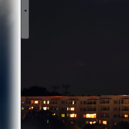
Wir, der Websitebetreiber bzw. Seitenprovider, erheben a
als „Server-Logfiles“ auf dem Server der Website ab. Fol
◄
Besuchte Website und besuchte Webseite
Uhrzeit zum Zeitpunkt des Zugriffes
Menge der gesendeten Daten in Byte
Quelle/Verweis, von welchem Sie auf die Seite gel
Verwendeter Browser
Verwendetes Betriebssystem
Verwendete IP-Adresse
Die Server-Logfiles werden für einige Zeit gespeichert u
Strato dazu:
DSGVO und Log-Daten: Welche Daten wir von Deinen W
Datenschutzinformation
Der Websitebetreiber zeichnet die o. g. Daten selbst au
können und zur Qualitätssicherung um festzustellen, w
Löschung ausgenommen bis der Vorfall endgültig geklärt i
Reichweitenmessung & Cookies
Eine Reichweitenmessung in diesem Sinne erfolgt durch
direkte Verbindung zu Besuchern ausgewertet.
Bei Cookies handelt es sich um kleine Dateien, welche au
Diese Website verwendet ausschließlich einen Cookie 
identifiziert werden können. Andere Daten als die ID sin