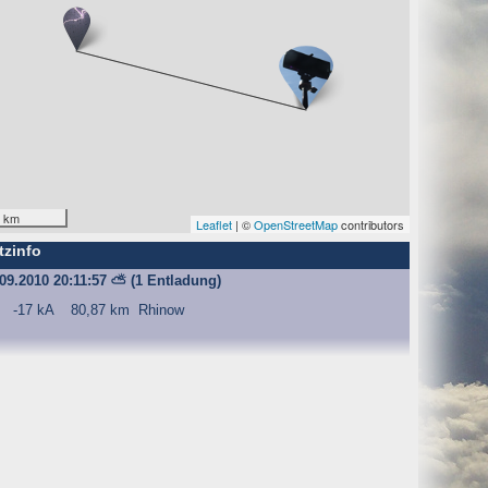
O) Daten über Zugriffe auf die Website und speichern diese
s Strato AG, der Websitebetreiber nutzt diese Daten nicht.
 km
Leaflet
| ©
OpenStreetMap
contributors
tzinfo
iffe zu erkennen, um z. B. Missbrauchsfälle aufklären zu
.09.2010 20:11:57
⛅
(1 Entladung)
weisgründen aufgehoben werden, sind sie solange von der
-17 kA
80,87 km
Rhinow
bsite und der Webseiten auf der Basis der Logfiles ohne
ien zu.
ktuellen Besuch der Website durch die einzelnen Seiten
wsersitzung. Benötigt wird der Cookie allerdings auch nur,