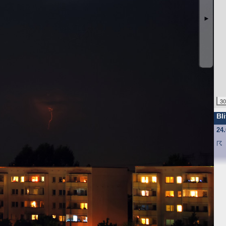
ufgrund unseres berechtigten Interesses (s. Art. 6 Abs. 1 lit. f. DSGV
gende Daten werden so protokolliert:
►
angten
nd anschließend gelöscht. Dies liegt in der Zuständigkeit des Provider
30
ebsite-Besuchern erheben und warum
Bli
f und speichert sie für einige Zeit - aus Sicherheitsgründen um Angr
24
elche Seiten von wo wie oft aufgerufen werden. Müssen Daten aus Be
st.
☈
 den Websitebetreiber nicht, es werden nur die Aufrufzahlen der We
f Ihrem Endgerät gespeichert werden. Ihr Browser greift auf diese Date
mit einer ID (zufällige Zeichenfolge, PHPSESSID), damit Sie beim a
d nicht enthalten; der Cookie verfällt sofort mit dem Beenden der Bro