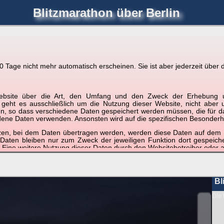
Blitzmarathon
über Berlin
joerglorenz.de
immel
Blitzmarathon
Am Himmel
Luf
Tage nicht mehr automatisch erscheinen. Sie ist aber jederzeit über d
hre Position tippen und sehen, wie weit die gewählte Position
r Website über die Art, den Umfang und den Zweck der Erhebun
etter
. Doppelklick auf Thumb zum Anzeigen.
i geht es ausschließlich um die Nutzung dieser Website, nicht abe
, so dass verschiedene Daten gespeichert werden müssen, die für das F
ndene Daten verwenden. Ansonsten wird auf die spezifischen Besonderh
tzen, bei dem Daten übertragen werden, werden diese Daten auf dem S
 Daten bleiben nur zum Zweck der jeweiligen Funktion dort gespeic
 Eine weitere Nutzung dieser Daten durch den Websitebetreiber oder a
nst und behandelt Ihre personenbezogenen Daten vertraulich und ent
ieser Webseite Änderungen an dieser Datenschutzerklärung vorge
 durchzulesen.
Bl
zogene Daten” oder “Verarbeitung”) finden Sie in Art. 4 DSGVO.
Die 