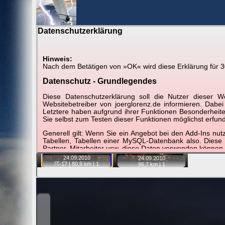
Datenschutzerklärung
BerlinH
Hinweis:
Nach dem Betätigen von »OK« wird diese Erklärung für 30 
Gewitter über Berlin:
24.09.2010
Datenschutz - Grundlegendes
Tipp:
Auf der Karte beim Einzelfoto können Sie auf i
Diese Datenschutzerklärung soll die Nutzer diese
Video entfernt ist. Quelle der Blitzdaten:
kachelmannw
Websitebetreiber von joerglorenz.de informieren. Dabe
Letztere haben aufgrund ihrer Funktionen Besonderheiten
Sie selbst zum Testen dieser Funktionen möglichst erfu
📷
📷
Generell gilt: Wenn Sie ein Angebot bei den Add-Ins nu
Tabellen, Tabellen einer MySQL-Datenbank also. Diese
Partner, Mitarbeiter usw. diese Daten verwenden können.
24.09.
2010
24.09.
2010
Der Websitebetreiber nimmt Ihren Datenschutz sehr er
☈-17
| 80,9 km |
1
96,7 km |
1
Technologien und die ständige Weiterentwicklung d
Datenschutzerklärung in regelmäßigen Abständen wieder
Definitionen der verwendeten Begriffe (z.B. “personenbe
Zugriffsdaten