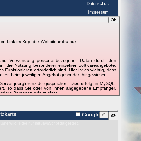
Datenschutz
Impressum
OK
BerlinHimmel
☰
tfahrt
Blitzmarathon
en Link im Kopf der Website aufrufbar.
 zu den Blitzen auf dem Foto bzw. im
Karte
g und Verwendung personenbezogener Daten durch den
r um die Nutzung besonderer einzelner Softwareangebote.
unktionieren erforderlich sind. Hier ist es wichtig, dass
eiten beim jeweiligen Angebot gesondert hingewiesen.
erver joerglorenz.de gespeichert. Dies erfolgt in MySQL-
hert, so dass Sie oder von Ihnen angegebene Empfänger,
ndere Personen erfolgt nicht.
sprechend der gesetzlichen Vorschriften. Da durch neue
nommen werden können, empfehlen wir Ihnen, sich die
itzkarte
Google
☉
🗱
Karte wird leider nur mit JavaScript dargestellt.