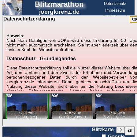
Blitzmarathon
Datenschutz
Impressum
joerglorenz.de
BerlinHimmel
Datenschutzerklärung
O
BerlinHimmel
Blitzmarathon
Am Himmel
☰
Luftfahrt
Hinweis:
Gewitter über Berlin:
Nach dem Betätigen von »OK« wird diese Erklärung für 30 Tag
nicht mehr automatisch erscheinen. Sie ist aber jederzeit über de
17.07.2010
Link im Kopf der Website aufrufbar.
Datenschutz - Grundlegendes
Tipp:
Auf der Karte beim Einzelfoto können
Karte
Sie auf ihre Position tippen und sehen, wie
Diese Datenschutzerklärung soll die Nutzer dieser Website über di
weit die gewählte Position zu den Blitzen auf dem Foto bzw.
Art, den Umfang und den Zweck der Erhebung und Verwendun
im Video entfernt ist. Quelle der Blitzdaten:
personenbezogener Daten durch den Websitebetreiber vo
kachelmannwetter
. Doppelklick auf Thumb zum Anzeigen.
joerglorenz.de informieren. Dabei geht es ausschließlich um di
Nutzung dieser Website, nicht aber um die Nutzung besondere
einzelner Softwareangebote. Letztere haben aufgrund ihre
📷
📷
📷
Funktionen Besonderheiten, so dass verschiedene Date
gespeichert werden müssen, die für das Funktionieren erforderlic
sind. Hier ist es wichtig, dass Sie selbst zum Testen diese
Funktionen möglichst erfundene Daten verwenden. Ansonsten wir
17.07.
2010
17.07.
2010
17.07.
2010
auf die spezifischen Besonderheiten beim jeweiligen Angebo
☈-17
| 20,8 km |
1
☈-21
| 21,1 km |
1
☈-9
| 34,1 km |
1
gesondert hingewiesen.
Generell gilt: Wenn Sie ein Angebot bei den Add-Ins nutzen, be
Blitzkarte
☉
🗱
dem Daten übertragen werden, werden diese Daten auf de
Google
Server joerglorenz.de gespeichert. Dies erfolgt in MySQL-Tabellen