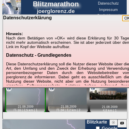
Blitzmarathon
Datenschutz
Impressum
joerglorenz.de
BerlinHimmel
Datenschutzerklärung
O
BerlinHimmel
Blitzmarathon
Am Himmel
☰
Luftfahrt
Hinweis:
Gewitter über Berlin:
Nach dem Betätigen von »OK« wird diese Erklärung für 30 Tag
nicht mehr automatisch erscheinen. Sie ist aber jederzeit über de
21.08.2009
Link im Kopf der Website aufrufbar.
Datenschutz - Grundlegendes
Tipp:
Auf der Karte beim Einzelfoto können
Karte
Sie auf ihre Position tippen und sehen, wie
Diese Datenschutzerklärung soll die Nutzer dieser Website über di
weit die gewählte Position zu den Blitzen auf dem Foto bzw.
Art, den Umfang und den Zweck der Erhebung und Verwendun
im Video entfernt ist. Quelle der Blitzdaten:
personenbezogener Daten durch den Websitebetreiber vo
kachelmannwetter
. Doppelklick auf Thumb zum Anzeigen.
joerglorenz.de informieren. Dabei geht es ausschließlich um di
Nutzung dieser Website, nicht aber um die Nutzung besondere
einzelner Softwareangebote. Letztere haben aufgrund ihre
📷
📷
📷
Funktionen Besonderheiten, so dass verschiedene Date
gespeichert werden müssen, die für das Funktionieren erforderlic
sind. Hier ist es wichtig, dass Sie selbst zum Testen diese
Funktionen möglichst erfundene Daten verwenden. Ansonsten wir
21.08.
2009
21.08.
2009
21.08.
2009
auf die spezifischen Besonderheiten beim jeweiligen Angebo
☈-34
| 3,2 km |
2
☈-16
| 2,5 km |
1
4,8 km |
1
gesondert hingewiesen.
Generell gilt: Wenn Sie ein Angebot bei den Add-Ins nutzen, be
Blitzkarte
☉
🗱
dem Daten übertragen werden, werden diese Daten auf de
Google
Server joerglorenz.de gespeichert. Dies erfolgt in MySQL-Tabellen