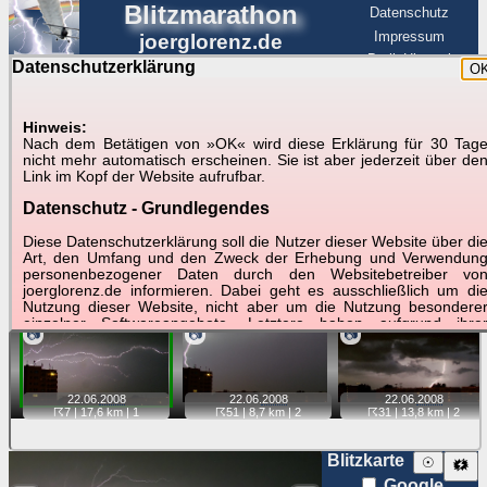
Blitzmarathon
Datenschutz
Impressum
joerglorenz.de
BerlinHimmel
Datenschutzerklärung
O
BerlinHimmel
Blitzmarathon
Am Himmel
☰
Luftfahrt
Hinweis:
Gewitter über Berlin:
Nach dem Betätigen von »OK« wird diese Erklärung für 30 Tag
nicht mehr automatisch erscheinen. Sie ist aber jederzeit über de
22.06.2008
Link im Kopf der Website aufrufbar.
Datenschutz - Grundlegendes
Tipp:
Auf der Karte beim Einzelfoto können
Karte
Sie auf ihre Position tippen und sehen, wie
Diese Datenschutzerklärung soll die Nutzer dieser Website über di
weit die gewählte Position zu den Blitzen auf dem Foto bzw.
Art, den Umfang und den Zweck der Erhebung und Verwendun
im Video entfernt ist. Quelle der Blitzdaten:
personenbezogener Daten durch den Websitebetreiber vo
kachelmannwetter
. Doppelklick auf Thumb zum Anzeigen.
joerglorenz.de informieren. Dabei geht es ausschließlich um di
Nutzung dieser Website, nicht aber um die Nutzung besondere
einzelner Softwareangebote. Letztere haben aufgrund ihre
📷
📷
📷
Funktionen Besonderheiten, so dass verschiedene Date
gespeichert werden müssen, die für das Funktionieren erforderlic
sind. Hier ist es wichtig, dass Sie selbst zum Testen diese
Funktionen möglichst erfundene Daten verwenden. Ansonsten wir
22.06.
2008
22.06.
2008
22.06.
2008
auf die spezifischen Besonderheiten beim jeweiligen Angebo
☈7
| 17,6 km |
1
☈51
| 8,7 km |
2
☈31
| 13,8 km |
2
gesondert hingewiesen.
Generell gilt: Wenn Sie ein Angebot bei den Add-Ins nutzen, be
Blitzkarte
☉
🗱
dem Daten übertragen werden, werden diese Daten auf de
Google
Server joerglorenz.de gespeichert. Dies erfolgt in MySQL-Tabellen