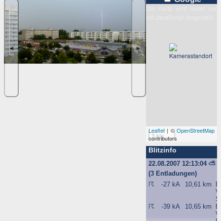
Die Karte wird leider nur
mit JavaScript dargestellt.
◄
►
Leaflet
| ©
OpenStreetMap
5 km
contributors
Blitzinfo
22.08.2007 12:13:04
⛅
(3 Entladungen)
☈
-27 kA
10,61 km
B
Vi
S
☈
-39 kA
10,65 km
B
Vi