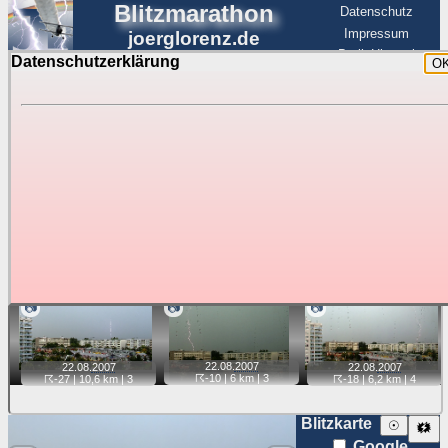
Blitzmarathon
Datenschutz
Impressum
joerglorenz.de
BerlinHimmel
Datenschutzerklärung
O
BerlinHimmel
Blitzmarathon
Am Himmel
☰
Luftfahrt
Gewitter über Berlin:
22.08.2007
Tipp:
Auf der Karte beim Einzelfoto können
Karte
Sie auf ihre Position tippen und sehen, wie
weit die gewählte Position zu den Blitzen auf dem Foto bzw.
im Video entfernt ist. Quelle der Blitzdaten:
kachelmannwetter
. Doppelklick auf Thumb zum Anzeigen.
📷
📷
📷
22.08.
2007
22.08.
2007
22.08.
2007
☈-10
| 6 km |
3
☈-27
| 10,6 km |
3
☈-18
| 6,2 km |
4
Blitzkarte
☉
🗱
Google