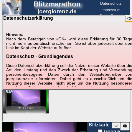
Blitzmarathon
Datenschutz
Impressum
joerglorenz.de
BerlinHimmel
Datenschutzerklärung
O
BerlinHimmel
Blitzmarathon
Am Himmel
☰
Luftfahrt
Hinweis:
Gewitter über Berlin:
Nach dem Betätigen von »OK« wird diese Erklärung für 30 Tag
nicht mehr automatisch erscheinen. Sie ist aber jederzeit über de
31.12.1993
Link im Kopf der Website aufrufbar.
Datenschutz - Grundlegendes
Tipp:
Auf der Karte beim Einzelfoto können
Karte
Sie auf ihre Position tippen und sehen, wie
Diese Datenschutzerklärung soll die Nutzer dieser Website über di
weit die gewählte Position zu den Blitzen auf dem Foto bzw.
Art, den Umfang und den Zweck der Erhebung und Verwendun
im Video entfernt ist. Quelle der Blitzdaten:
personenbezogener Daten durch den Websitebetreiber vo
kachelmannwetter
. Doppelklick auf Thumb zum Anzeigen.
joerglorenz.de informieren. Dabei geht es ausschließlich um di
Nutzung dieser Website, nicht aber um die Nutzung besondere
einzelner Softwareangebote. Letztere haben aufgrund ihre
📹
Funktionen Besonderheiten, so dass verschiedene Date
gespeichert werden müssen, die für das Funktionieren erforderlic
sind. Hier ist es wichtig, dass Sie selbst zum Testen diese
Funktionen möglichst erfundene Daten verwenden. Ansonsten wir
31.12.
1993
auf die spezifischen Besonderheiten beim jeweiligen Angebo
|
1
gesondert hingewiesen.
Generell gilt: Wenn Sie ein Angebot bei den Add-Ins nutzen, be
Blitzkarte
☉
🗱
dem Daten übertragen werden, werden diese Daten auf de
Google
Server joerglorenz.de gespeichert. Dies erfolgt in MySQL-Tabellen