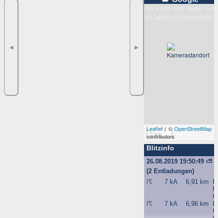
Die Karte wird leider nur
mit JavaScript dargestellt.
◄
►
Leaflet
| ©
OpenStreetMap
5 km
contributors
Blitzinfo
26.08.2019 19:50:49
⛅
(2 Entladungen)
☈
7 kA
6,91 km
B
P
6
☈
7 kA
6,96 km
B
U