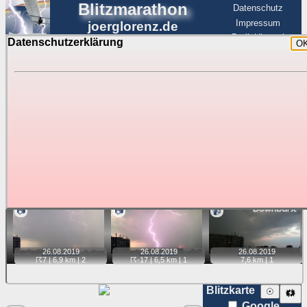
Blitzmarathon
Datenschutz
Impressum
joerglorenz.de
BerlinHimmel
Datenschutzerklärung
O
BerlinHimmel
Blitzmarathon
Am Himmel
☰
Luftfahrt
Gewitter über Berlin:
beste Ansichten
Tipp:
Auf der Karte beim Einzelfoto können
Karte
Sie auf ihre Position tippen und sehen, wie
weit die gewählte Position zu den Blitzen auf dem Foto bzw.
im Video entfernt ist. Quelle der Blitzdaten:
kachelmannwetter
. Doppelklick auf Thumb zum Anzeigen.
📷
📷
📹
26.08.
2019
26.08.
2019
26.08.
2019
☈7
| 6,9 km |
2
☈-17
| 6,5 km |
1
7,6 km |
1
Blitzkarte
☉
🗱
Google