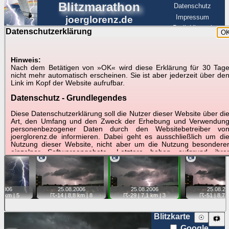
Blitzmarathon
Datenschutz
Impressum
joerglorenz.de
BerlinHimmel
Datenschutzerklärung
O
BerlinHimmel
Blitzmarathon
Am Himmel
☰
Luftfahrt
Hinweis:
Gewitter über Berlin:
Nach dem Betätigen von »OK« wird diese Erklärung für 30 Tag
nicht mehr automatisch erscheinen. Sie ist aber jederzeit über de
25.08.2006
Link im Kopf der Website aufrufbar.
Datenschutz - Grundlegendes
Tipp:
Auf der Karte beim Einzelfoto können
Karte
Sie auf ihre Position tippen und sehen, wie
Diese Datenschutzerklärung soll die Nutzer dieser Website über di
weit die gewählte Position zu den Blitzen auf dem Foto bzw.
Art, den Umfang und den Zweck der Erhebung und Verwendun
im Video entfernt ist. Quelle der Blitzdaten:
personenbezogener Daten durch den Websitebetreiber vo
kachelmannwetter
. Doppelklick auf Thumb zum Anzeigen.
joerglorenz.de informieren. Dabei geht es ausschließlich um di
Nutzung dieser Website, nicht aber um die Nutzung besondere
einzelner Softwareangebote. Letztere haben aufgrund ihre
📷
📷
📷
Funktionen Besonderheiten, so dass verschiedene Date
gespeichert werden müssen, die für das Funktionieren erforderlic
sind. Hier ist es wichtig, dass Sie selbst zum Testen diese
Funktionen möglichst erfundene Daten verwenden. Ansonsten wir
25.08.
2006
25.08.
2006
25.08.
20
2006
auf die spezifischen Besonderheiten beim jeweiligen Angebo
☈-14
| 8,8 km |
8
☈-29
| 7,1 km |
3
☈-51
| 8,7 
,2 km |
5
gesondert hingewiesen.
Generell gilt: Wenn Sie ein Angebot bei den Add-Ins nutzen, be
Blitzkarte
☉
🗱
dem Daten übertragen werden, werden diese Daten auf de
Google
Server joerglorenz.de gespeichert. Dies erfolgt in MySQL-Tabellen