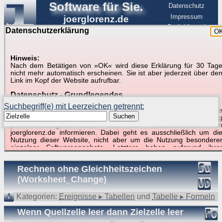
Software für Sie.
Datenschutz
Impressum
joerglorenz.de
BerlinHimmel
Datenschutzerklärung
O
Software
Hinweis:
Nach dem Betätigen von »OK« wird diese Erklärung für 30 Tag
Suche in Beispielen und Tipps zu Excel und
nicht mehr automatisch erscheinen. Sie ist aber jederzeit über de
Link im Kopf der Website aufrufbar.
VBA
Datenschutz - Grundlegendes
Suchbegriff(e) mit Leerzeichen getrennt:
Diese Datenschutzerklärung soll die Nutzer dieser Website über di
Suchen
Art, den Umfang und den Zweck der Erhebung und Verwendun
personenbezogener Daten durch den Websitebetreiber vo
joerglorenz.de informieren. Dabei geht es ausschließlich um di
Nutzung dieser Website, nicht aber um die Nutzung besondere
Suchergebnisse (3 Treffer, 1 Begriff)
einzelner Softwareangebote. Letztere haben aufgrund ihre
Funktionen Besonderheiten, so dass verschiedene Date
gespeichert werden müssen, die für das Funktionieren erforderlic
Rechnen ohne Gleichheitszeichen
sind. Hier ist es wichtig, dass Sie selbst zum Testen diese
Funktionen möglichst erfundene Daten verwenden. Ansonsten wir
(Worksheet_Change)
auf die spezifischen Besonderheiten beim jeweiligen Angebo
gesondert hingewiesen.
Kategorien:
Ereignisse ▸ Tabellen
und
Tabelle ▸ Formeln
Generell gilt: Wenn Sie ein Angebot bei den Add-Ins nutzen, be
Wenn Quellzelle leer dann Zielzelle leer
dem Daten übertragen werden, werden diese Daten auf de
Server joerglorenz.de gespeichert. Dies erfolgt in MySQL-Tabellen