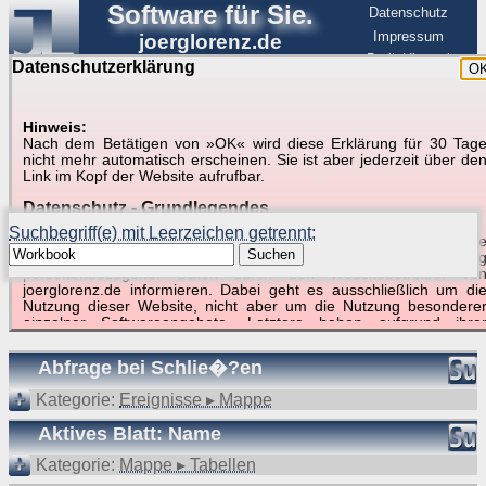
Software für Sie.
Datenschutz
Impressum
joerglorenz.de
BerlinHimmel
Datenschutzerklärung
O
Software
Hinweis:
Nach dem Betätigen von »OK« wird diese Erklärung für 30 Tag
Suche in Beispielen und Tipps zu Excel und
nicht mehr automatisch erscheinen. Sie ist aber jederzeit über de
Link im Kopf der Website aufrufbar.
VBA
Datenschutz - Grundlegendes
Suchbegriff(e) mit Leerzeichen getrennt:
Diese Datenschutzerklärung soll die Nutzer dieser Website über di
Suchen
Art, den Umfang und den Zweck der Erhebung und Verwendun
personenbezogener Daten durch den Websitebetreiber vo
joerglorenz.de informieren. Dabei geht es ausschließlich um di
Nutzung dieser Website, nicht aber um die Nutzung besondere
Suchergebnisse (43 Treffer, 1 Begriff)
einzelner Softwareangebote. Letztere haben aufgrund ihre
Funktionen Besonderheiten, so dass verschiedene Date
gespeichert werden müssen, die für das Funktionieren erforderlic
Abfrage bei Schlie�?en
sind. Hier ist es wichtig, dass Sie selbst zum Testen diese
Funktionen möglichst erfundene Daten verwenden. Ansonsten wir
Kategorie:
Ereignisse ▸ Mappe
auf die spezifischen Besonderheiten beim jeweiligen Angebo
gesondert hingewiesen.
Aktives Blatt: Name
Generell gilt: Wenn Sie ein Angebot bei den Add-Ins nutzen, be
Kategorie:
Mappe ▸ Tabellen
dem Daten übertragen werden, werden diese Daten auf de
Server joerglorenz.de gespeichert. Dies erfolgt in MySQL-Tabellen