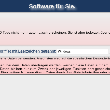
Software für Sie.
joerglorenz.de
Ihre
Software
Tage nicht mehr automatisch erscheinen. Sie ist aber jederzeit über d
pps zu Excel und VBA
r Website über die Art, den Umfang und den Zweck der Erhebun
i geht es ausschließlich um die Nutzung dieser Website, nicht abe
riff(e) mit Leerzeichen getrennt:
, so dass verschiedene Daten gespeichert werden müssen, die für das F
ndene Daten verwenden. Ansonsten wird auf die spezifischen Besonderh
ffer, 1 Begriff)
tzen, bei dem Daten übertragen werden, werden diese Daten auf dem S
 Daten bleiben nur zum Zweck der jeweiligen Funktion dort gespeic
 Eine weitere Nutzung dieser Daten durch den Websitebetreiber oder a
nst und behandelt Ihre personenbezogenen Daten vertraulich und ent
ieser Webseite Änderungen an dieser Datenschutzerklärung vorge
 durchzulesen.
zogene Daten” oder “Verarbeitung”) finden Sie in Art. 4 DSGVO.