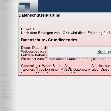
Datenschutzerklärung
Hinweis:
Nach dem Betätigen von »OK« wird diese Erklärung für 30 
Suche in Beispielen und Ti
Datenschutz - Grundlegendes
Diese Datenschutzerklärung soll die Nutzer diese
Websitebetreiber von joerglorenz.de informieren. Dabe
Suchbeg
Letztere haben aufgrund ihrer Funktionen Besonderheiten
Sie selbst zum Testen dieser Funktionen möglichst erfu
Suchergebnisse (7 Tre
Generell gilt: Wenn Sie ein Angebot bei den Add-Ins nu
Tabellen, Tabellen einer MySQL-Datenbank also. Diese
Partner, Mitarbeiter usw. diese Daten verwenden können.
Der Websitebetreiber nimmt Ihren Datenschutz sehr er
Technologien und die ständige Weiterentwicklung d
Datenschutzerklärung in regelmäßigen Abständen wieder
Definitionen der verwendeten Begriffe (z.B. “personenbe
Zugriffsdaten