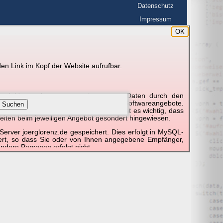
Datenschutz
Impressum
OK
BerlinHimmel
en Link im Kopf der Website aufrufbar.
g und Verwendung personenbezogener Daten durch den
r um die Nutzung besonderer einzelner Softwareangebote.
Suchen
unktionieren erforderlich sind. Hier ist es wichtig, dass
eiten beim jeweiligen Angebot gesondert hingewiesen.
erver joerglorenz.de gespeichert. Dies erfolgt in MySQL-
hert, so dass Sie oder von Ihnen angegebene Empfänger,
ndere Personen erfolgt nicht.
sprechend der gesetzlichen Vorschriften. Da durch neue
nommen werden können, empfehlen wir Ihnen, sich die