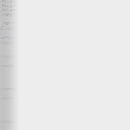
Wir, der Websitebetreiber bzw. Seitenprovider, erheben a
als „Server-Logfiles“ auf dem Server der Website ab. Fol
Besuchte Website und besuchte Webseite
Uhrzeit zum Zeitpunkt des Zugriffes
Menge der gesendeten Daten in Byte
Quelle/Verweis, von welchem Sie auf die Seite gel
Verwendeter Browser
Verwendetes Betriebssystem
Verwendete IP-Adresse
Die Server-Logfiles werden für einige Zeit gespeichert u
Strato dazu:
DSGVO und Log-Daten: Welche Daten wir von Deinen W
Datenschutzinformation
Der Websitebetreiber zeichnet die o. g. Daten selbst au
können und zur Qualitätssicherung um festzustellen, w
Löschung ausgenommen bis der Vorfall endgültig geklärt i
Reichweitenmessung & Cookies
Eine Reichweitenmessung in diesem Sinne erfolgt durch
direkte Verbindung zu Besuchern ausgewertet.
Bei Cookies handelt es sich um kleine Dateien, welche au
Diese Website verwendet ausschließlich einen Cookie 
identifiziert werden können. Andere Daten als die ID sin