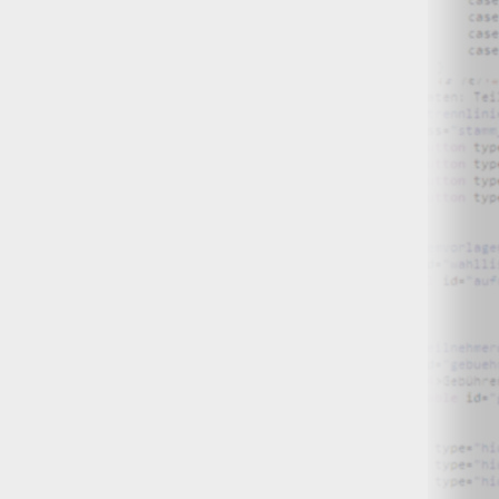
O) Daten über Zugriffe auf die Website und speichern diese
s Strato AG, der Websitebetreiber nutzt diese Daten nicht.
iffe zu erkennen, um z. B. Missbrauchsfälle aufklären zu
weisgründen aufgehoben werden, sind sie solange von der
bsite und der Webseiten auf der Basis der Logfiles ohne
ien zu.
ktuellen Besuch der Website durch die einzelnen Seiten
wsersitzung. Benötigt wird der Cookie allerdings auch nur,