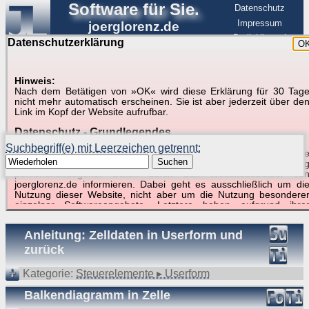
Software für Sie.
Datenschutz
Impressum
joerglorenz.de
BerlinHimmel
Datenschutzerklärung
O
Software
Hinweis:
Nach dem Betätigen von »OK« wird diese Erklärung für 30 Tag
Suche in Beispielen und Tipps zu Excel und
nicht mehr automatisch erscheinen. Sie ist aber jederzeit über de
Link im Kopf der Website aufrufbar.
VBA
Datenschutz - Grundlegendes
Suchbegriff(e) mit Leerzeichen getrennt:
Diese Datenschutzerklärung soll die Nutzer dieser Website über di
Suchen
Art, den Umfang und den Zweck der Erhebung und Verwendun
personenbezogener Daten durch den Websitebetreiber vo
joerglorenz.de informieren. Dabei geht es ausschließlich um di
Nutzung dieser Website, nicht aber um die Nutzung besondere
Suchergebnisse (5 Treffer, 1 Begriff)
einzelner Softwareangebote. Letztere haben aufgrund ihre
Funktionen Besonderheiten, so dass verschiedene Date
gespeichert werden müssen, die für das Funktionieren erforderlic
Anleitung: Zelldaten in Userform und
sind. Hier ist es wichtig, dass Sie selbst zum Testen diese
Funktionen möglichst erfundene Daten verwenden. Ansonsten wir
zurück
auf die spezifischen Besonderheiten beim jeweiligen Angebo
gesondert hingewiesen.
Kategorie:
Steuerelemente ▸ Userform
Generell gilt: Wenn Sie ein Angebot bei den Add-Ins nutzen, be
Balkendiagramm in Zelle
dem Daten übertragen werden, werden diese Daten auf de
Server joerglorenz.de gespeichert. Dies erfolgt in MySQL-Tabellen