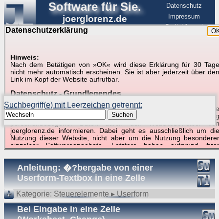
Software für Sie.
Datenschutz
Impressum
joerglorenz.de
BerlinHimmel
Datenschutzerklärung
O
Software
Hinweis:
Nach dem Betätigen von »OK« wird diese Erklärung für 30 Tag
Suche in Beispielen und Tipps zu Excel und
nicht mehr automatisch erscheinen. Sie ist aber jederzeit über de
Link im Kopf der Website aufrufbar.
VBA
Datenschutz - Grundlegendes
Suchbegriff(e) mit Leerzeichen getrennt:
Diese Datenschutzerklärung soll die Nutzer dieser Website über di
Suchen
Art, den Umfang und den Zweck der Erhebung und Verwendun
personenbezogener Daten durch den Websitebetreiber vo
joerglorenz.de informieren. Dabei geht es ausschließlich um di
Nutzung dieser Website, nicht aber um die Nutzung besondere
Suchergebnisse (10 Treffer, 1 Begriff)
einzelner Softwareangebote. Letztere haben aufgrund ihre
Funktionen Besonderheiten, so dass verschiedene Date
gespeichert werden müssen, die für das Funktionieren erforderlic
Anleitung: �?bergabe von einer
sind. Hier ist es wichtig, dass Sie selbst zum Testen diese
Funktionen möglichst erfundene Daten verwenden. Ansonsten wir
Userform-Textbox in eine Zelle
auf die spezifischen Besonderheiten beim jeweiligen Angebo
gesondert hingewiesen.
Kategorie:
Steuerelemente ▸ Userform
Generell gilt: Wenn Sie ein Angebot bei den Add-Ins nutzen, be
Bei Eingabe in eine Zelle
dem Daten übertragen werden, werden diese Daten auf de
Server joerglorenz.de gespeichert. Dies erfolgt in MySQL-Tabellen