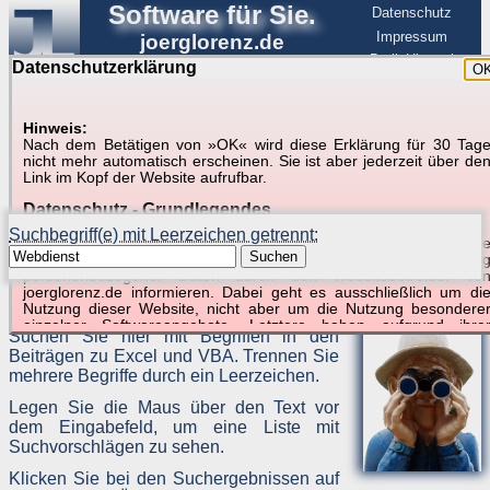
Software für Sie.
Datenschutz
Impressum
joerglorenz.de
BerlinHimmel
Datenschutzerklärung
O
Software
Hinweis:
Nach dem Betätigen von »OK« wird diese Erklärung für 30 Tag
Suche in Beispielen und Tipps zu Excel und
nicht mehr automatisch erscheinen. Sie ist aber jederzeit über de
Link im Kopf der Website aufrufbar.
VBA
Datenschutz - Grundlegendes
Suchbegriff(e) mit Leerzeichen getrennt:
Diese Datenschutzerklärung soll die Nutzer dieser Website über di
Suchen
Art, den Umfang und den Zweck der Erhebung und Verwendun
personenbezogener Daten durch den Websitebetreiber vo
joerglorenz.de informieren. Dabei geht es ausschließlich um di
Keine Suchergebnisse.
Nutzung dieser Website, nicht aber um die Nutzung besondere
einzelner Softwareangebote. Letztere haben aufgrund ihre
Suchen Sie hier mit Begriffen in den
Funktionen Besonderheiten, so dass verschiedene Date
Beiträgen zu Excel und VBA. Trennen Sie
gespeichert werden müssen, die für das Funktionieren erforderlic
sind. Hier ist es wichtig, dass Sie selbst zum Testen diese
mehrere Begriffe durch ein Leerzeichen.
Funktionen möglichst erfundene Daten verwenden. Ansonsten wir
Legen Sie die Maus über den Text vor
auf die spezifischen Besonderheiten beim jeweiligen Angebo
gesondert hingewiesen.
dem Eingabefeld, um eine Liste mit
Suchvorschlägen zu sehen.
Generell gilt: Wenn Sie ein Angebot bei den Add-Ins nutzen, be
dem Daten übertragen werden, werden diese Daten auf de
Klicken Sie bei den Suchergebnissen auf
Server joerglorenz.de gespeichert. Dies erfolgt in MySQL-Tabellen