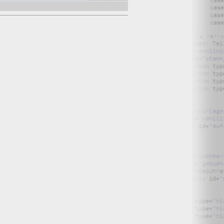
O) Daten über Zugriffe auf die Website und speichern diese
s Strato AG, der Websitebetreiber nutzt diese Daten nicht.
iffe zu erkennen, um z. B. Missbrauchsfälle aufklären zu
weisgründen aufgehoben werden, sind sie solange von der
bsite und der Webseiten auf der Basis der Logfiles ohne
ien zu.
ktuellen Besuch der Website durch die einzelnen Seiten
wsersitzung. Benötigt wird der Cookie allerdings auch nur,