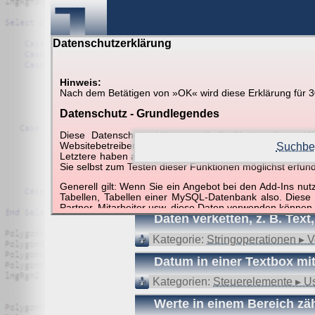
Datenschutzerklärung
Hinweis:
Nach dem Betätigen von »OK« wird diese Erklärung für 30 
Suche in Beispielen und Ti
Datenschutz - Grundlegendes
Diese Datenschutzerklärung soll die Nutzer diese
Websitebetreiber von joerglorenz.de informieren. Dabe
Suchbeg
Letztere haben aufgrund ihrer Funktionen Besonderheiten
Sie selbst zum Testen dieser Funktionen möglichst erfu
Suchergebnisse (3 Tre
Generell gilt: Wenn Sie ein Angebot bei den Add-Ins nu
Tabellen, Tabellen einer MySQL-Datenbank also. Diese
Partner, Mitarbeiter usw. diese Daten verwenden können.
Daten verketten, z. B. Te
Der Websitebetreiber nimmt Ihren Datenschutz sehr er
Technologien und die ständige Weiterentwicklung d
Kategorie:
Stringoperationen ▸ V
Datenschutzerklärung in regelmäßigen Abständen wieder
Datum in einer Textbox mit
Definitionen der verwendeten Begriffe (z.B. “personenbe
Kategorien:
Steuerelemente ▸ U
Zugriffsdaten
Werte in einem Bereich zä