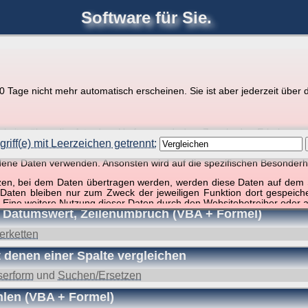
Software für Sie.
joerglorenz.de
Ihre
Software
Tage nicht mehr automatisch erscheinen. Sie ist aber jederzeit über d
pps zu Excel und VBA
r Website über die Art, den Umfang und den Zweck der Erhebun
i geht es ausschließlich um die Nutzung dieser Website, nicht abe
riff(e) mit Leerzeichen getrennt:
, so dass verschiedene Daten gespeichert werden müssen, die für das F
ndene Daten verwenden. Ansonsten wird auf die spezifischen Besonderh
ffer, 1 Begriff)
tzen, bei dem Daten übertragen werden, werden diese Daten auf dem S
 Daten bleiben nur zum Zweck der jeweiligen Funktion dort gespeic
 Eine weitere Nutzung dieser Daten durch den Websitebetreiber oder a
xt, Datumswert, Zeilenumbruch (VBA + Formel)
nst und behandelt Ihre personenbezogenen Daten vertraulich und ent
ieser Webseite Änderungen an dieser Datenschutzerklärung vorge
erketten
 durchzulesen.
 denen einer Spalte vergleichen
zogene Daten” oder “Verarbeitung”) finden Sie in Art. 4 DSGVO.
serform
und
Suchen/Ersetzen
hlen (VBA + Formel)