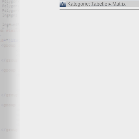
Wir, der Websitebetreiber bzw. Seitenprovider, erheben a
Kategorie:
Tabelle ▸ Matrix
als „Server-Logfiles“ auf dem Server der Website ab. Fol
Besuchte Website und besuchte Webseite
Uhrzeit zum Zeitpunkt des Zugriffes
Menge der gesendeten Daten in Byte
Quelle/Verweis, von welchem Sie auf die Seite gel
Verwendeter Browser
Verwendetes Betriebssystem
Verwendete IP-Adresse
Die Server-Logfiles werden für einige Zeit gespeichert u
Strato dazu:
DSGVO und Log-Daten: Welche Daten wir von Deinen W
Datenschutzinformation
Der Websitebetreiber zeichnet die o. g. Daten selbst au
können und zur Qualitätssicherung um festzustellen, w
Löschung ausgenommen bis der Vorfall endgültig geklärt i
Reichweitenmessung & Cookies
Eine Reichweitenmessung in diesem Sinne erfolgt durch
direkte Verbindung zu Besuchern ausgewertet.
Bei Cookies handelt es sich um kleine Dateien, welche au
Diese Website verwendet ausschließlich einen Cookie 
identifiziert werden können. Andere Daten als die ID sin