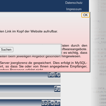
Datenschutz
Impressum
OK
BerlinHimmel
en Link im Kopf der Website aufrufbar.
g und Verwendung personenbezogener Daten durch den
r um die Nutzung besonderer einzelner Softwareangebote.
Suchen
unktionieren erforderlich sind. Hier ist es wichtig, dass
eiten beim jeweiligen Angebot gesondert hingewiesen.
erver joerglorenz.de gespeichert. Dies erfolgt in MySQL-
hert, so dass Sie oder von Ihnen angegebene Empfänger,
ndere Personen erfolgt nicht.
sprechend der gesetzlichen Vorschriften. Da durch neue
nommen werden können, empfehlen wir Ihnen, sich die